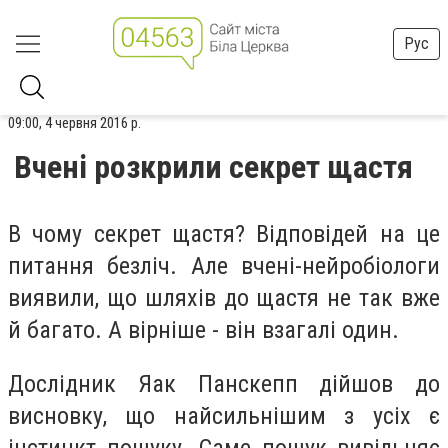
Рус
09:00, 4 червня 2016 р.
Вчені розкрили секрет щастя
В чому секрет щастя? Відповідей на це
питання безліч. Але вчені-нейробіологи
виявили, що шляхів до щастя не так вже
й багато. А вірніше - він взагалі один.
Дослідник Яак Панскепп дійшов до
висновку, що найсильнішим з усіх є
інстинкт пошуку. Саме пошук вивільняє