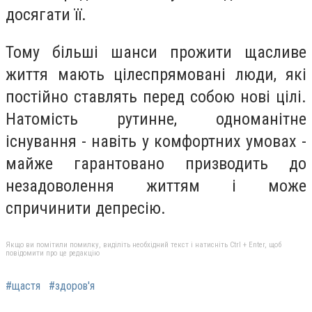
досягати її.
Тому більші шанси прожити щасливе
життя мають цілеспрямовані люди, які
постійно ставлять перед собою нові цілі.
Натомість рутинне, одноманітне
існування - навіть у комфортних умовах -
майже гарантовано призводить до
незадоволення життям і може
спричинити депресію.
Якщо ви помітили помилку, виділіть необхідний текст і натисніть Ctrl + Enter, щоб
повідомити про це редакцію
#щастя
#здоров'я