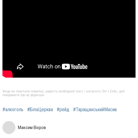
Якщо ви помітили помилку, виділіть необхідний текст і натисніть Ctrl + Enter, щоб
повідомити про це редакцію
#алкоголь
#БілаЦерква
#рейд
#ТаращанськийМасив
Максим Віхров