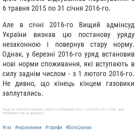
6 травня 2015 по 31 січня 2016-го.
Але в січні 2016-го Вищий адмінсуд
України визнав цю постанову уряду
незаконною і повернув стару норму.
Однак, у березні 2016-го уряд встановив
нові норми споживання, які вступають в
силу заднім числом - з 1 лютого 2016-го.
Не дивно, що кінець кінцем газовики
заплутались.
Якщо ви помітили помилку, виділіть необхідний текст і натисніть Ctrl + Enter, щоб
повідомити про це редакцію
#газ
#нарахування
#тарифи
#БілаЦерква