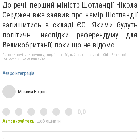
До речі, перший міністр Шотландії Нікола
Серджен вже заявив про намір Шотландії
залишитись в складі ЄС. Якими будуть
політичні наслідки референдуму для
Великобританії, поки що не відомо.
Якщо ви помітили помилку, виділіть необхідний текст і натисніть Ctrl + Enter, щоб
повідомити про це редакцію
#євроінтеграція
Максим Віхров
0,0
Авторизуйтесь
, щоб оцінити