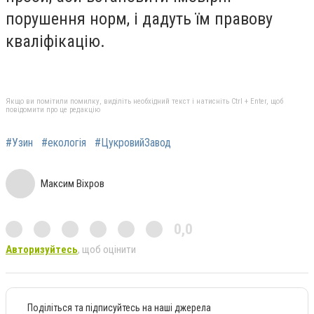
порушення норм, і дадуть їм правову
кваліфікацію.
Якщо ви помітили помилку, виділіть необхідний текст і натисніть Ctrl + Enter, щоб
повідомити про це редакцію
#Узин
#екологія
#ЦукровийЗавод
Максим Віхров
0,0
Авторизуйтесь
, щоб оцінити
Поділіться та підписуйтесь на наші джерела