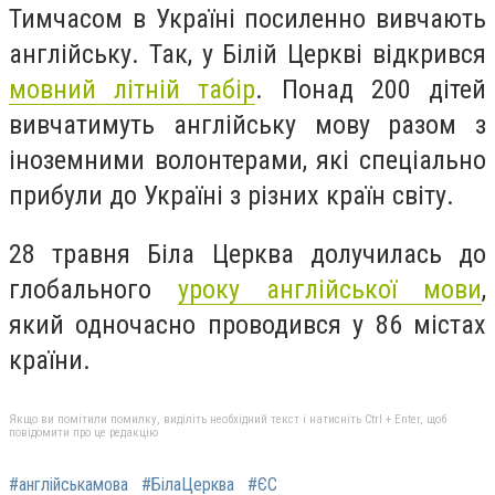
Тимчасом в Україні посиленно вивчають
англійську. Так, у Білій Церкві відкрився
мовний літній табір
. Понад 200 дітей
вивчатимуть англійську мову разом з
іноземними волонтерами, які спеціально
прибули до Україні з різних країн світу.
28 травня Біла Церква долучилась до
глобального
уроку англійської мови
,
який одночасно проводився у 86 містах
країни.
Якщо ви помітили помилку, виділіть необхідний текст і натисніть Ctrl + Enter, щоб
повідомити про це редакцію
#англійськамова
#БілаЦерква
#ЄС