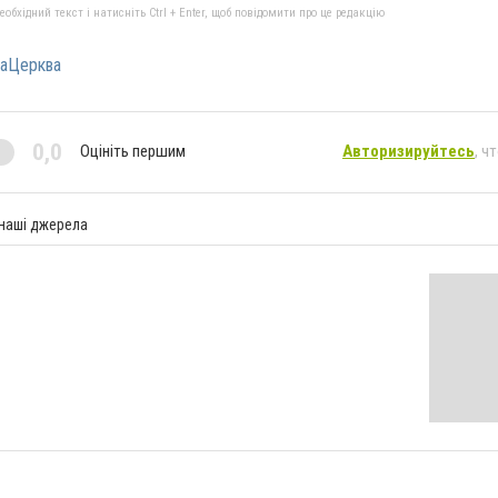
бхідний текст і натисніть Ctrl + Enter, щоб повідомити про це редакцію
лаЦерква
0,0
Оцініть першим
Авторизируйтесь
, ч
 наші джерела