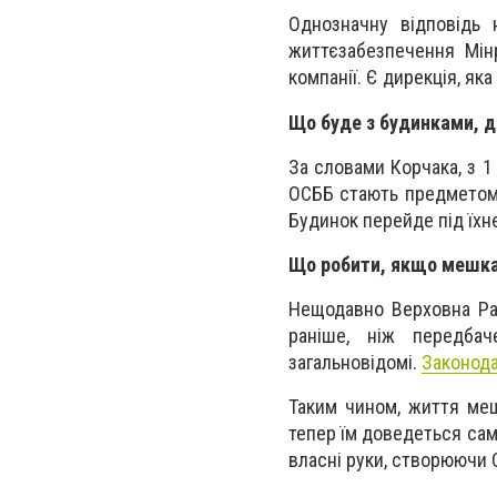
Однозначну відповідь
життєзабезпечення Мін
компанії. Є дирекція, як
Що буде з будинками, д
За словами Корчака, з 
ОСББ стають предметом 
Будинок перейде під їхн
Що робити, якщо мешка
Нещодавно Верховна Ра
раніше, ніж передба
загальновідомі.
Законода
Таким чином, життя меш
тепер їм доведеться сам
власні руки, створюючи 