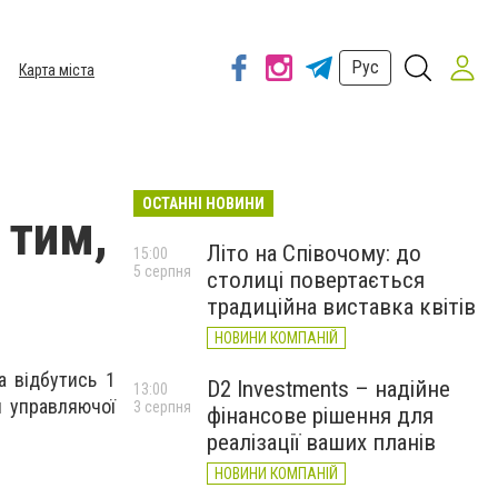
Рус
Карта міста
ОСТАННІ НОВИНИ
 тим,
Літо на Співочому: до
15:00
5 серпня
столиці повертається
традиційна виставка квітів
НОВИНИ КОМПАНІЙ
а відбутись 1
D2 Investments – надійне
13:00
я управляючої
3 серпня
фінансове рішення для
реалізації ваших планів
НОВИНИ КОМПАНІЙ