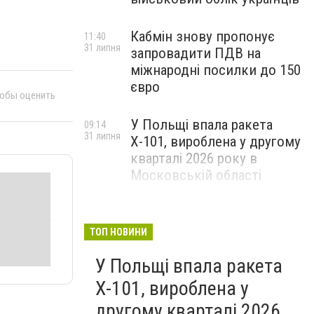
Кабмін знову пропонує
11:40
31 липня
запровадити ПДВ на
міжнародні посилки до 150
євро
тобы оценить
У Польщі впала ракета
09:14
31 липня
Х-101, вироблена у другому
кварталі 2026 року в
Московській області
ТОП НОВИНИ
У Польщі впала ракета
Х-101, вироблена у
другому кварталі 2026