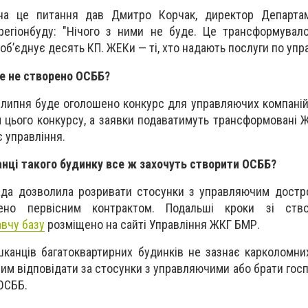
 на це питання дав Дмитро Корчак, директор Департа
регіонбуду: "Нічого з ними не буде. Це трансформувал
а об’єднує десять КП. ЖЕКи — ті, хто надають послуги по упр
е не створено ОСББ?
1 липня буде оголошено конкурс для управляючих компаній
цього конкурсу, а заявки подаватимуть трансформовані 
є управління.
нці такого будинку все ж захочуть створити ОСББ?
да дозволила розривати стосунки з управляючим достро
чено первісним контрактом. Подальші кроки зі ств
вчу базу
розміщено на сайті Управління ЖКГ БМР.
канців багатоквартирних будинків не зазнає карколомних
им відповідати за стосунки з управляючими або брати гос
ОСББ.