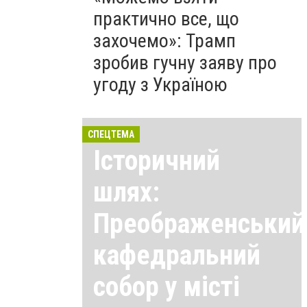
практично все, що
захочемо»: Трамп
зробив гучну заяву про
угоду з Україною
СПЕЦТЕМА
Історичний
шлях:
Преображенський
кафедральний
собор у місті