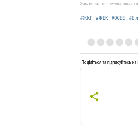
Якщо ви помітили помилку, виділіть нео
#ЖКГ
#ЖЕК
#ОСББ
#Бі
Поділіться та підписуйтесь на