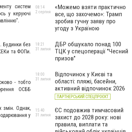
менту систем
«Можемо взяти практично
08:14
2 серпня
ось у керуючі
все, що захочемо»: Трамп
авлінню".
зробив гучну заяву про
угоду з Україною
ДБР обшукало понад 100
. Будинки без
18:21
31 липня
ТЦК у спецоперації "Чесний
ЖЕКи та ФОПи.
призов"
Відпочинок у Києві та
18:00
31 липня
області: пляжі, басейни,
ково - тобто
активний відпочинок 2026
орення ОСББ
ПАРТНЕРСЬКИЙ СПЕЦПРОЄКТ
 змін. Однак,
ЄС подовжив тимчасовий
15:40
подарювання у
31 липня
захист до 2028 року: нові
правила, виплати та
військовий облік українців