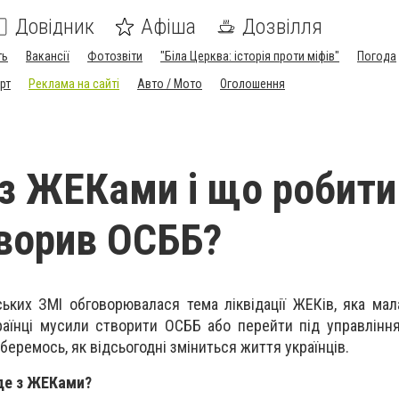
Довідник
Афіша
Дозвілля
ть
Вакансії
Фотозвіти
"Біла Церква: історія проти міфів"
Погода
рт
Реклама на сайті
Авто / Мото
Оголошення
з ЖЕКами і що робити
творив ОСББ?
ських ЗМІ обговорювалася тема ліквідації ЖЕКів, яка мал
раїнці мусили створити ОСББ або перейти під управлінн
зберемось, як відсьогодні зміниться життя українців.
уде з ЖЕКами?