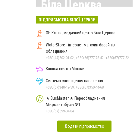
Біла Церква
Всі матеріали тут
ПІДПРИЄМСТВА БІЛОЇ ЦЕРКВИ
ОН Клінік, медичний центр Біла Церква
WaterStore - інтернет магазин басейнів і
обладнання
+380(44)502-01-02, +380(66)777-78-42, +380(67)777-82-19, +380(67)890-80-80, +380(73)890-80-80, +380(44)502-01-03
Клініка святої Моніки
Система сповіщення населення
+380(67)340-49-59, +380(67)350-44-68
★ BusMaster ★ Переобладнання
Мікроавтобусів №1
+380(67)599-04-04
Додати підприємство