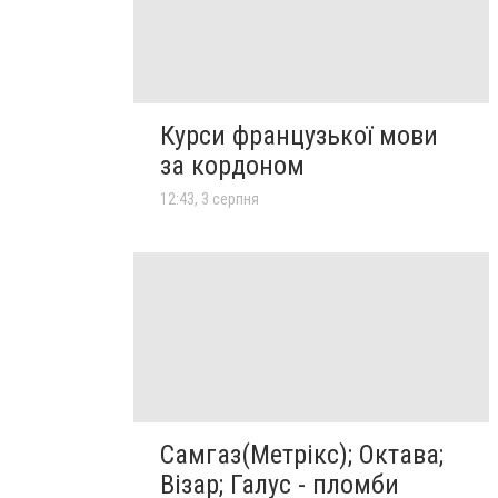
Курси французької мови
за кордоном
12:43, 3 серпня
Самгаз(Метрікс); Октава;
Візар; Галус - пломби