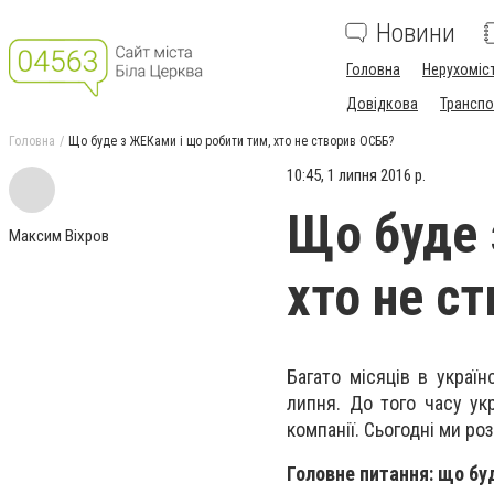
Новини
Головна
Нерухоміс
Довідкова
Транспо
Головна
Що буде з ЖЕКами і що робити тим, хто не створив ОСББ?
10:45, 1 липня 2016 р.
Що буде 
Максим Віхров
хто не с
Багато місяців в україн
липня. До того часу ук
компанії. Сьогодні ми ро
Головне питання: що б