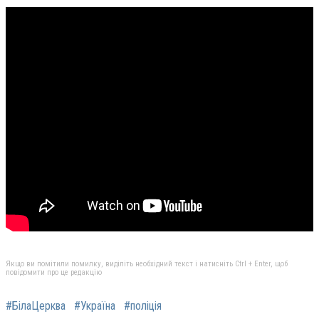
Якщо ви помітили помилку, виділіть необхідний текст і натисніть Ctrl + Enter, щоб
повідомити про це редакцію
#БілаЦерква
#Україна
#поліція