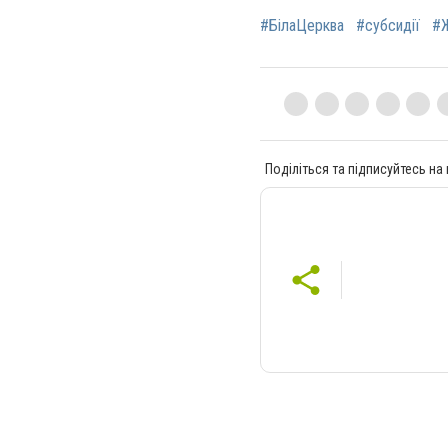
#БілаЦерква
#субсидії
#
Поділіться та підписуйтесь на