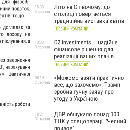
 для фізосіб-
Літо на Співочому: до
15:00
иний податок.
5 серпня
столиці повертається
нтів, тощо.
традиційна виставка квітів
о доглядає за
НОВИНИ КОМПАНІЙ
го доходу не
 піклування, а
D2 Investments – надійне
13:00
3 серпня
фінансове рішення для
реалізації ваших планів
без звернення
НОВИНИ КОМПАНІЙ
Г, нарахуванн
ям фактичної
«Можемо взяти практично
08:14
2 серпня
все, що захочемо»: Трамп
зробив гучну заяву про
угоду з Україною
вність роботи
ДБР обшукало понад 100
18:21
31 липня
ТЦК у спецоперації "Чесний
призов"