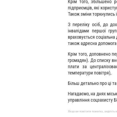
Крім того, збільшено 
підприємців, які корис
Також зміни торкнулись 
З переліку осіб, до до
інвалідами першої гру
враховується соціальна д
також адресна допомога
Крім того, доповнено пе
громадян). До списку вн
плати за централізова
температури повітря),
Більш детально про ці т
Нагадаємо, на днях місь
управління соцзахисту 
Якщо ви помітили помилку, виділіть нео