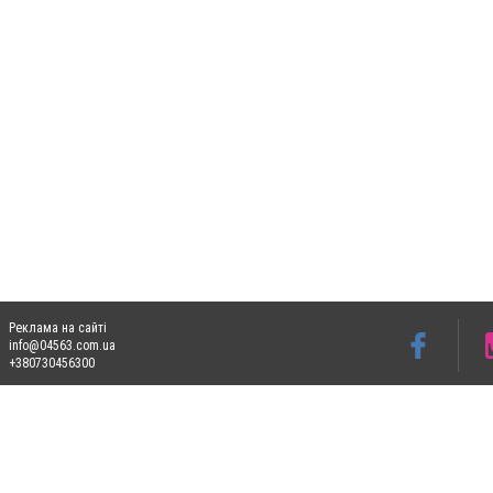
Реклама на сайті
info@04563.com.ua
+380730456300
Допускається цитування матеріалів без отримання попередньої згоди 04563.com.ua з
пошукових систем гіперпосилання на цитовані статті не нижче другого абзацу в тек
Матеріали з плашками "Новини компаній", "Промо", "Партнерський матеріал", "Партнер