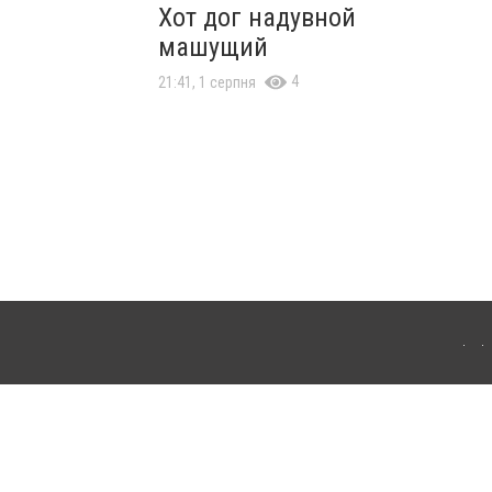
Хот дог надувной
машущий
4
21:41, 1 серпня
іла Церква. Для інтернет-видань обов'язкове розміщення прямого, відкритого для
лама" публікуються на правах реклами.