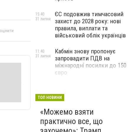
ЄС подовжив тимчасовий
15:40
31 липня
захист до 2028 року: нові
правила, виплати та
 оцінити
військовий облік українців
Кабмін знову пропонує
11:40
31 липня
запровадити ПДВ на
міжнародні посилки до 150
євро
ТОП НОВИНИ
«Можемо взяти
практично все, що
захочемо»: Трамп