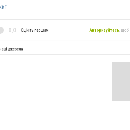
ЖКГ
0,0
Оцініть першим
Авторизуйтесь
, щоб
 наші джерела