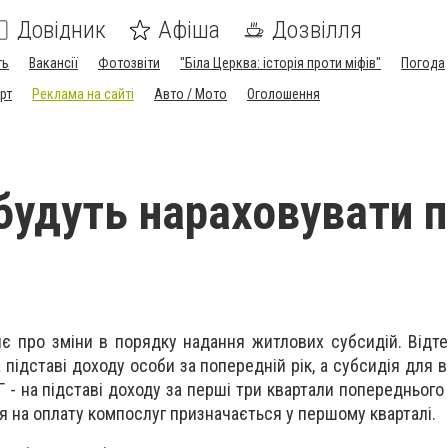
Довідник
Афіша
Дозвілля
ть
Вакансії
Фотозвіти
"Біла Церква: історія проти міфів"
Погода
рт
Реклама на сайті
Авто / Мото
Оголошення
 будуть нараховувати п
є про зміни в порядку надання житлових субсидій. Відт
 підставі доходу особи за попередній рік, а субсидія для
 - на підставі доходу за перші три квартали попереднього
ія на оплату компослуг призначається у першому кварталі.