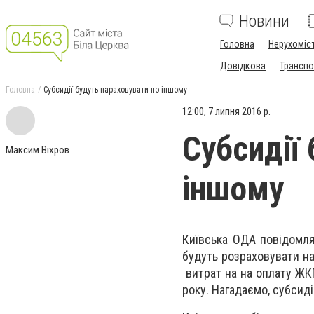
Новини
Головна
Нерухоміс
Довідкова
Транспо
Головна
Субсидії будуть нараховувати по-іншому
12:00, 7 липня 2016 р.
Субсидії
Максим Віхров
іншому
Київська ОДА повідомля
будуть розраховувати на
витрат на на оплату ЖКГ
року. Нагадаємо, субсид