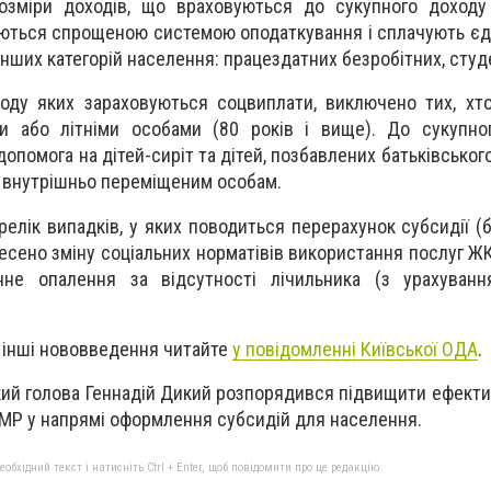
розміри доходів, що враховуються до сукупного доходу
туються спрощеною системою оподаткування і сплачують єд
інших категорій населення: працездатних безробітних, студе
ходу яких зараховуються соцвиплати, виключено тих, хт
пи або літніми особами (80 років і вище). До сукупно
опомога на дітей-сиріт та дітей, позбавлених батьківського
 внутрішньо переміщеним особам.
релік випадків, у яких поводиться перерахунок субсидії (
есено зміну соціальних норматівів використання послуг ЖК
нне опалення за відсутності лічильника (з урахуванн
а інші нововведення читайте
у повідомленні Київської ОДА
.
кий голова Геннадій Дикий розпорядився підвищити ефекти
БМР у напрямі оформлення субсидій для населення.
бхідний текст і натисніть Ctrl + Enter, щоб повідомити про це редакцію