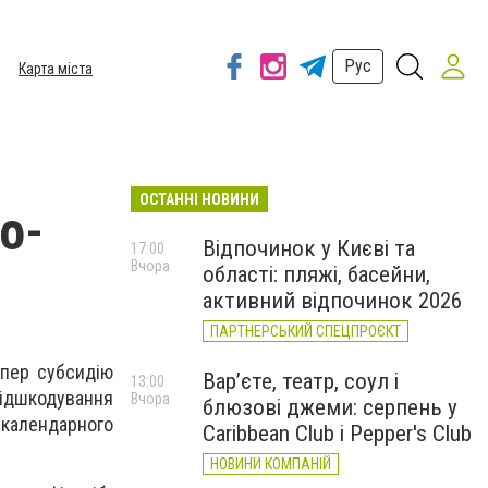
Рус
Карта міста
ОСТАННІ НОВИНИ
о-
Відпочинок у Києві та
17:00
Вчора
області: пляжі, басейни,
активний відпочинок 2026
ПАРТНЕРСЬКИЙ СПЕЦПРОЄКТ
епер субсидію
Вар’єте, театр, соул і
13:00
 відшкодування
Вчора
блюзові джеми: серпень у
 календарного
Caribbean Club і Pepper's Club
НОВИНИ КОМПАНІЙ