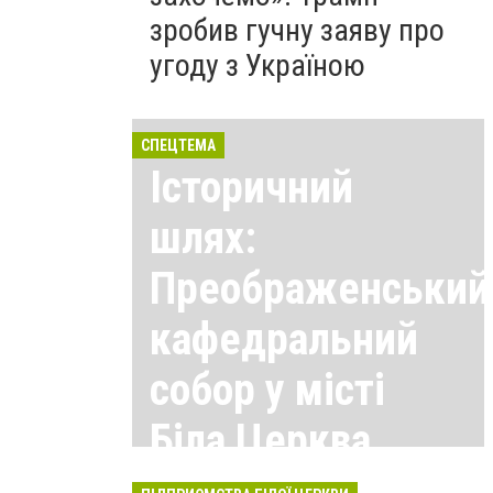
зробив гучну заяву про
угоду з Україною
СПЕЦТЕМА
Історичний
шлях:
Преображенський
кафедральний
собор у місті
Біла Церква
Всі матеріали тут