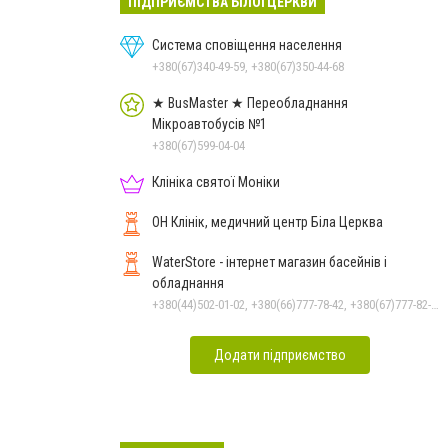
ПІДПРИЄМСТВА БІЛОЇ ЦЕРКВИ
Система сповіщення населення
+380(67)340-49-59, +380(67)350-44-68
★ BusMaster ★ Переобладнання
Мікроавтобусів №1
+380(67)599-04-04
Клініка святої Моніки
ОН Клінік, медичний центр Біла Церква
WaterStore - інтернет магазин басейнів і
обладнання
+380(44)502-01-02, +380(66)777-78-42, +380(67)777-82-19, +380(67)890-80-80, +380(73)890-80-80, +380(44)502-01-03
Додати підприємство