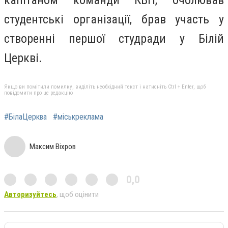
капітаном команди КВН, очолював
студентські організації, брав участь у
створенні першої студради у Білій
Церкві.
Якщо ви помітили помилку, виділіть необхідний текст і натисніть Ctrl + Enter, щоб
повідомити про це редакцію
#БілаЦерква
#міськреклама
Максим Віхров
0,0
Авторизуйтесь
, щоб оцінити