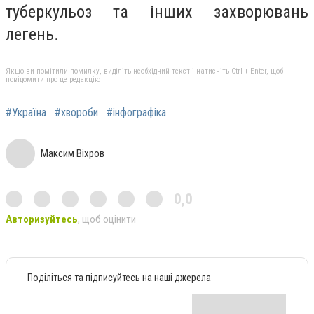
туберкульоз та інших захворювань
легень.
Якщо ви помітили помилку, виділіть необхідний текст і натисніть Ctrl + Enter, щоб
повідомити про це редакцію
#Україна
#хвороби
#інфографіка
Максим Віхров
0,0
Авторизуйтесь
, щоб оцінити
Поділіться та підписуйтесь на наші джерела