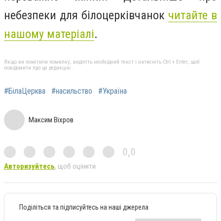
небезпеки для білоцерківчанок
читайте в
нашому матеріалі
.
Якщо ви помітили помилку, виділіть необхідний текст і натисніть Ctrl + Enter, щоб
повідомити про це редакцію
#БілаЦерква
#насильство
#Україна
Максим Віхров
0,0
Авторизуйтесь
, щоб оцінити
Поділіться та підписуйтесь на наші джерела