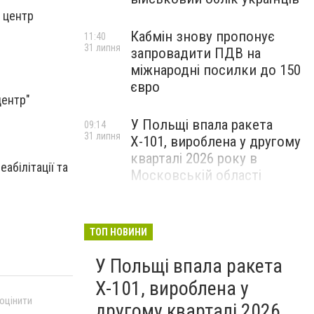
 центр
Кабмін знову пропонує
11:40
31 липня
запровадити ПДВ на
міжнародні посилки до 150
євро
центр"
У Польщі впала ракета
09:14
31 липня
Х-101, вироблена у другому
кварталі 2026 року в
абілітації та
Московській області
ТОП НОВИНИ
У Польщі впала ракета
Х-101, вироблена у
 оцінити
другому кварталі 2026