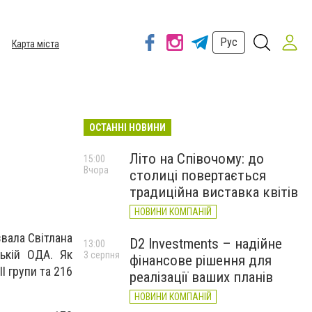
Рус
Карта міста
ОСТАННІ НОВИНИ
Літо на Співочому: до
15:00
Вчора
столиці повертається
традиційна виставка квітів
НОВИНИ КОМПАНІЙ
звала Світлана
D2 Investments – надійне
13:00
ькій ОДА. Як
3 серпня
фінансове рішення для
І групи та 216
реалізації ваших планів
НОВИНИ КОМПАНІЙ