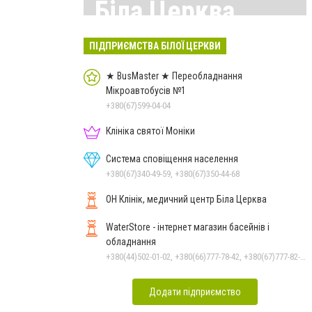
Біла Церква
Всі матеріали тут
ПІДПРИЄМСТВА БІЛОЇ ЦЕРКВИ
★ BusMaster ★ Переобладнання
Мікроавтобусів №1
+380(67)599-04-04
Клініка святої Моніки
Система сповіщення населення
+380(67)340-49-59, +380(67)350-44-68
ОН Клінік, медичний центр Біла Церква
WaterStore - інтернет магазин басейнів і
обладнання
+380(44)502-01-02, +380(66)777-78-42, +380(67)777-82-19, +380(67)890-80-80, +380(73)890-80-80, +380(44)502-01-03
Додати підприємство