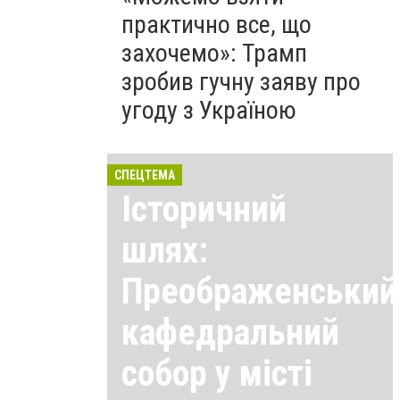
практично все, що
захочемо»: Трамп
зробив гучну заяву про
угоду з Україною
СПЕЦТЕМА
Історичний
шлях:
Преображенський
кафедральний
собор у місті