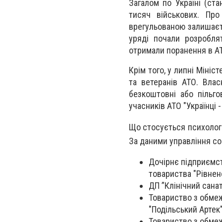
Загалом по Україні (ст
тисяч військових. Пр
врегульованою залишаєт
уряді почали розробля
отримали поранення в А
Крім того, у липні Міні
та ветеранів АТО. Влас
безкоштовні або пільго
учасників АТО "Українці -
Що стосується психологіч
За даними управління со
Дочірнє підприємс
товариства "Рівнен
ДП ”Клінічний сана
Товариство з обме
"Подільський Артек
Товариство з обмеж