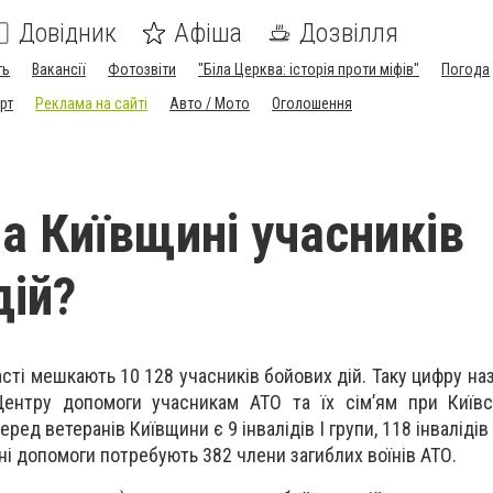
Довідник
Афіша
Дозвілля
ть
Вакансії
Фотозвіти
"Біла Церква: історія проти міфів"
Погода
рт
Реклама на сайті
Авто / Мото
Оголошення
на Київщині учасників
дій?
асті мешкають 10 128 учасників бойових дій. Таку цифру на
Центру допомоги учасникам АТО та їх сім’ям при Київс
ед ветеранів Київщини є 9 інвалідів І групи, 118 інвалідів І
годні допомоги потребують 382 члени загиблих воїнів АТО.