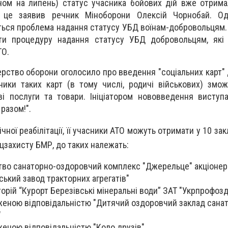
аном на липень) статус учасника бойових дій вже отрим
о це заявив речник Міноборони Олексій Чорнобай. Од
ься проблема надання статусу УБД воїнам-добровольцям.
ти процедуру надання статусу УБД добровольцям, які 
ТО.
стерство оборони оголосило про введення "соціальних карт"
ники таких карт (в тому числі, родичі військових) змо
ві послуги та товари. Ініціатором нововведення виступ
 разом!".
ної реабілітації, її учасники АТО можуть отримати у 10 зак
цзахисту БМР, до таких належать:
тво санаторно-оздоровчий комплекс "Джерельце" акціонер
ський завод тракторних агрегатів"
торій “Курорт Березівські мінеральні води” ЗАТ "Укрпрофоз
женою відповідальністю "Дитячий оздоровчий заклад санат
"
еною відповідальністю "Коло друзів"