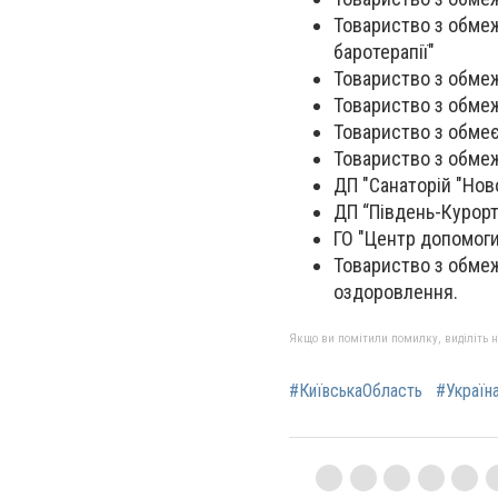
Товариство з обме
баротерапії"
Товариство з обмеж
Товариство з обмеж
Товариство з обмеє
Товариство з обмеж
ДП "Санаторій "Но
ДП “Південь-Курорт
ГО "Центр допомоги 
Товариство з обмеже
оздоровлення.
Якщо ви помітили помилку, виділіть нео
#КиївськаОбласть
#Україн