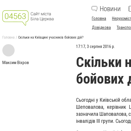
Новини
Головна
Нерухоміс
Довідкова
Транспо
Головна
Скільки на Київщині учасників бойових дій?
17:17, 3 серпня 2016 р.
Скільки 
Максим Віхров
бойових 
Сьогодні у Київській обл
Шеповалова, керівник 
зазначила Шаповалова, сер
інвалідів ІІІ групи. Сьо