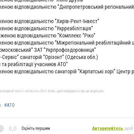
женою відповідаольністю "Дніпропетровський регіональний
еною відповідальністю "Хирів-Рент-Інвест"
еною відповідальністю "Укрреабілітація"
женою відповідальністю "Комплекс "Ріко"
еною відповідальністю "Міжрегіональний реабілітаційний 
вомосковський" ЗАТ "Укрпрофоздоровниця"
-Сервіс” санаторій “Орізонт” (Одеська обл.)
та реабілітації учасників АТО"
ною відповідальністю санаторій "Карпатські зорі" Центр ре
бхідний текст і натисніть Ctrl + Enter, щоб повідомити про це редакцію
а
#АТО
0,0
Оцініть першим
Авторизуйтесь
, щоб