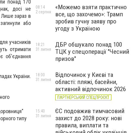
али понад 170
«Можемо взяти практично
08:14
нак, досі не
2 серпня
все, що захочемо»: Трамп
 Лише зараз в
зробив гучну заяву про
загинули або
угоду з Україною
 для учасників
ДБР обшукало понад 100
18:21
жуть отримати
31 липня
ТЦК у спецоперації "Чесний
ає об'єднання
призов"
Відпочинок у Києві та
18:00
ладах України.
31 липня
області: пляжі, басейни,
активний відпочинок 2026
ного
ПАРТНЕРСЬКИЙ СПЕЦПРОЄКТ
ЄС подовжив тимчасовий
доровниця"
15:40
31 липня
захист до 2028 року: нові
орного типу
правила, виплати та
військовий облік українців