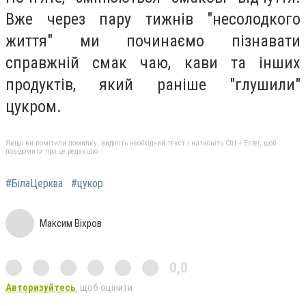
Вже через пару тижнів "несолодкого
життя" ми починаємо пізнавати
справжній смак чаю, кави та інших
продуктів, який раніше "глушили"
цукром.
Якщо ви помітили помилку, виділіть необхідний текст і натисніть Ctrl + Enter, щоб
повідомити про це редакцію
#БілаЦерква
#цукор
Максим Віхров
0,0
Авторизуйтесь
, щоб оцінити