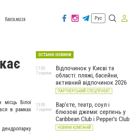
Рус
Карта міста
ОСТАННІ НОВИНИ
екає
Відпочинок у Києві та
17:00
7 серпня
області: пляжі, басейни,
активний відпочинок 2026
ПАРТНЕРСЬКИЙ СПЕЦПРОЄКТ
 місць Білої
Вар’єте, театр, соул і
13:00
вся в рамках
7 серпня
блюзові джеми: серпень у
Caribbean Club і Pepper's Club
НОВИНИ КОМПАНІЙ
 дендропарку