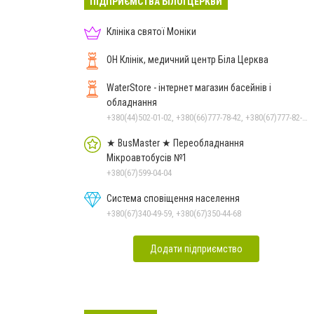
ПІДПРИЄМСТВА БІЛОЇ ЦЕРКВИ
Клініка святої Моніки
ОН Клінік, медичний центр Біла Церква
WaterStore - інтернет магазин басейнів і
обладнання
+380(44)502-01-02, +380(66)777-78-42, +380(67)777-82-19, +380(67)890-80-80, +380(73)890-80-80, +380(44)502-01-03
★ BusMaster ★ Переобладнання
Мікроавтобусів №1
+380(67)599-04-04
Система сповіщення населення
+380(67)340-49-59, +380(67)350-44-68
Додати підприємство