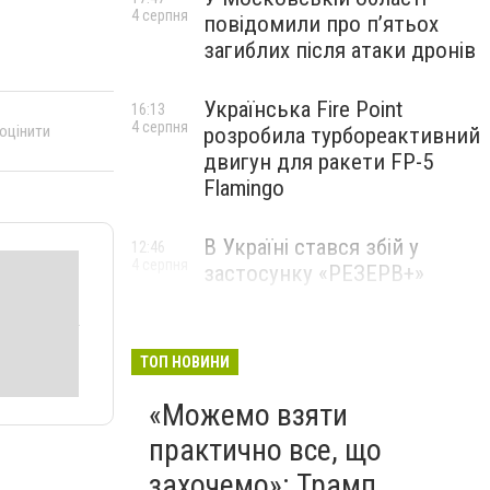
4 серпня
повідомили про п’ятьох
загиблих після атаки дронів
Українська Fire Point
16:13
4 серпня
 оцінити
розробила турбореактивний
двигун для ракети FP-5
Flamingo
В Україні стався збій у
12:46
4 серпня
застосунку «РЕЗЕРВ+»
ТОП НОВИНИ
«Можемо взяти
практично все, що
захочемо»: Трамп