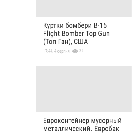
Куртки бомбери B-15
Flight Bomber Top Gun
(Топ Ган), США
32
17:44, 4 серпня
Евроконтейнер мусорный
металлический. Евробак