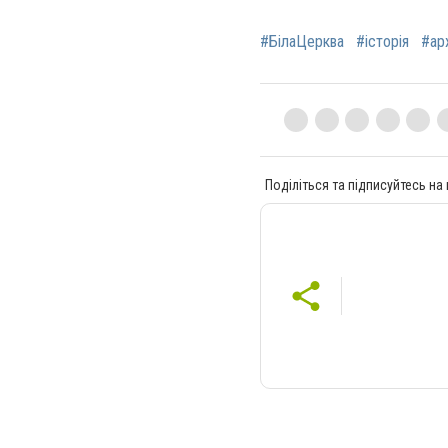
#БілаЦерква
#історія
#ар
Поділіться та підписуйтесь на