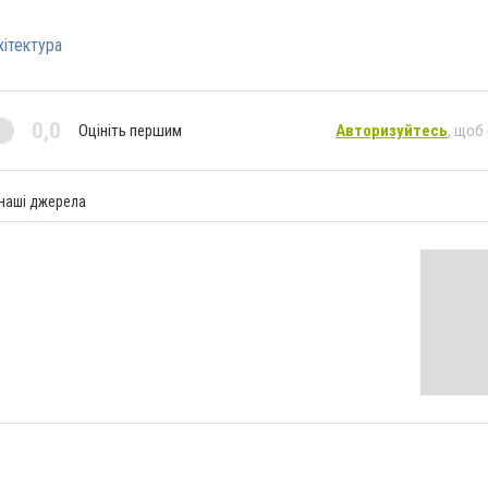
хітектура
0,0
Оцініть першим
Авторизуйтесь
, щоб
 наші джерела