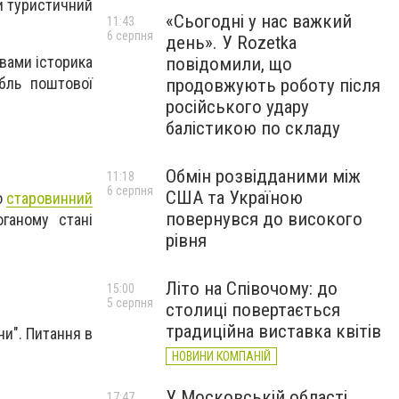
и туристичний
«Сьогодні у нас важкий
11:43
6 серпня
день». У Rozetka
овами історика
повідомили, що
бль поштової
продовжують роботу після
російського удару
балістикою по складу
Обмін розвідданими між
11:18
6 серпня
США та Україною
о
старовинний
повернувся до високого
ганому стані
рівня
Літо на Співочому: до
15:00
5 серпня
столиці повертається
традиційна виставка квітів
ни". Питання в
НОВИНИ КОМПАНІЙ
У Московській області
17:47