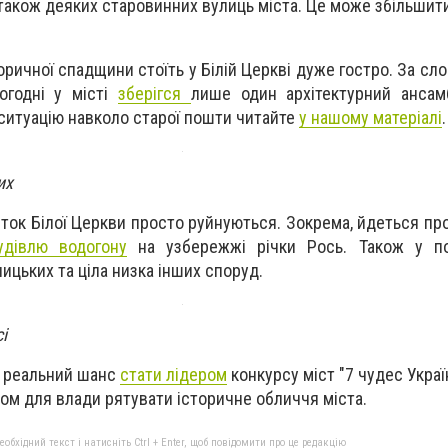
 також деяких старовинних вулиць міста. Це може збільшит
ричної спадщини стоїть у Білій Церкві дуже гостро. За сл
огодні у місті
зберігся
лише один архітектурний ансам
 ситуацію навколо старої пошти читайте
у нашому матеріалі
.
их
ток Білої Церкви просто руйнуються. Зокрема, йдеться пр
удівлю водогону
на узбережжі річки Рось. Також у по
ицьких та ціла низка інших споруд.
і
є реальний шанс
стати лідером
конкурсу міст "7 чудес Украї
лом для влади рятувати історичне обличчя міста.
бхідний текст і натисніть Ctrl + Enter, щоб повідомити про це редакцію