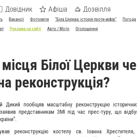
Довідник
Афіша
Дозвілля
ть
Вакансії
Фотозвіти
"Біла Церква: історія проти міфів"
Погода
рт
Реклама на сайті
Авто / Мото
Оголошення
 місця Білої Церкви ч
а реконструкція?
ій Дикий пообіцяв масштабну реконструкцію історичних
заявив представникам ЗМІ під час прес-туру, що відбу
країни".
ував реконструкцію костелу св. Іоанна Хрестителя,