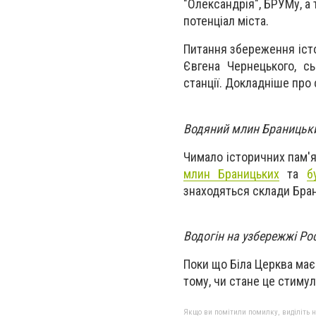
"Олександрія", БРУМу, а
потенціал міста.
Питання збереження істо
Євгена Чернецького, сь
станції. Докладніше про
Водяний млин Браницьк
Чимало історичних пам'я
млин Браницьких
та
б
знаходяться склади Бран
Водогін на узбережжі Рос
Поки що Біла Церква ма
тому, чи стане це стиму
Якщо ви помітили помилку, виділіть нео