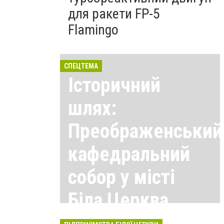
для ракети FP-5
Flamingo
СПЕЦТЕМА
Історичний
шлях:
Преображенський
кафедральний
собор у місті
Біла Церква
Всі матеріали тут