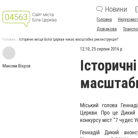
Новини
Головна
Нерухоміс
Довідкова
Транспо
Головна
Історичні місця Білої Церкви чекає масштабна реконструкція?
12:10, 25 серпня 2016 р.
Історичні
Максим Віхров
масштабн
Міський голова Геннад
Церкви. Про це Дикий 
конкурсу міст "7 чудес У
Геннадій Дикий анонс