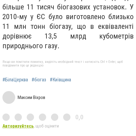
більше 11 тисяч біогазових установок. У
2010-му у ЄС було виготовлено близько
11 млн тонн біогазу, що в еквіваленті
дорівнює 13,5 млрд кубометрів
природнього газу.
Якщо ви помітили помилку, виділіть необхідний текст і натисніть Ctrl + Enter, щоб
повідомити про це редакцію
#БілаЦерква
#біогаз
#Київщина
Максим Віхров
0,0
Авторизуйтесь
, щоб оцінити