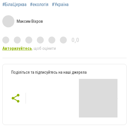
#БілаЦерква
#екологія
#Україна
Максим Віхров
0,0
Авторизуйтесь
, щоб оцінити
Поділіться та підписуйтесь на наші джерела