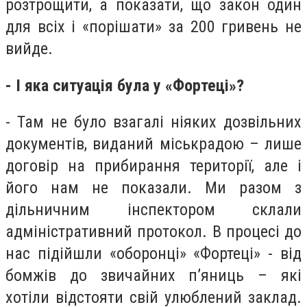
розтрощити, а показати, що закон один
для всіх і «порішати» за 200 гривень не
вийде.
- І яка ситуація була у «Фортеці»?
- Там не було взагалі ніяких дозвільних
документів, виданий міськрадою – лише
договір на прибирання території, але і
його нам не показали. Ми разом з
дільничним інспектором склали
адміністративний протокол. В процесі до
нас підійшли «оборонці» «Фортеці» - від
бомжів до звичайних п’яниць – які
хотіли відстояти свій улюблений заклад.