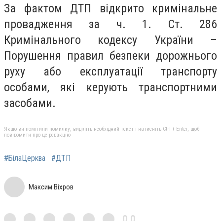
За фактом ДТП відкрито кримінальне
провадження за ч. 1. Ст. 286
Кримінального кодексу України –
Порушення правил безпеки дорожнього
руху або експлуатації транспорту
особами, які керують транспортними
засобами.
Якщо ви помітили помилку, виділіть необхідний текст і натисніть Ctrl + Enter, щоб
повідомити про це редакцію
#БілаЦерква
#ДТП
Максим Віхров
0,0