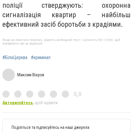
поліції стверджують: охоронна
сигналізація квартир – найбільш
ефективний засіб боротьби з крадіями.
Якщо ви помітили помилку, виділіть необхідний текст і натисніть Ctrl + Enter, щоб
повідомити про це редакцію
#БілаЦерква
#кримінал
Максим Віхров
0,0
Авторизуйтесь
, щоб оцінити
Поділіться та підписуйтесь на наші джерела