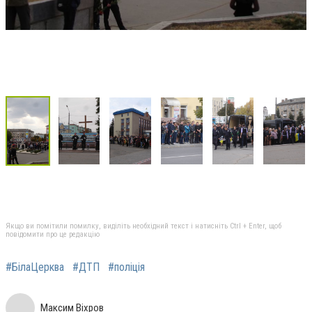
Якщо ви помітили помилку, виділіть необхідний текст і натисніть Ctrl + Enter, щоб
повідомити про це редакцію
#БілаЦерква
#ДТП
#поліція
Максим Віхров