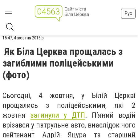
Рус
15:47, 4 жовтня 2016 р.
Як Біла Церква прощалась з
загиблими поліцейськими
(фото)
Сьогодні, 4 жовтня, у Білій Церкві
прощались з поліцейськими, які 2
жовтня
загинули у ДТП
. П’яний водій
врізався у патрульне авто, внаслідок чого
лейтенант Адрій Яцура та старший