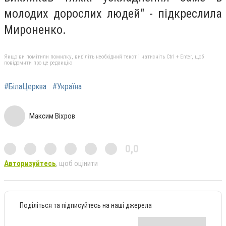
молодих дорослих людей" - підкреслила
Мироненко.
Якщо ви помітили помилку, виділіть необхідний текст і натисніть Ctrl + Enter, щоб
повідомити про це редакцію
#БілаЦерква
#Україна
Максим Віхров
0,0
Авторизуйтесь
, щоб оцінити
Поділіться та підписуйтесь на наші джерела