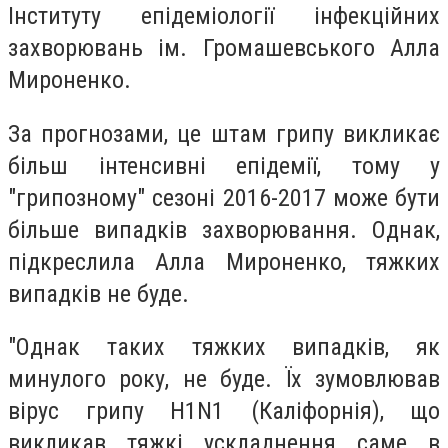
Інституту епідеміології інфекційних
захворювань ім. Громашевського Алла
Мироненко.
За прогнозами, це штам грипу викликає
більш інтенсивні епідемії, тому у
"грипозному" сезоні 2016-2017 може бути
більше випадків захворювання. Однак,
підкреслила Алла Мироненко, тяжких
випадків не буде.
"Однак таких тяжких випадків, як
минулого року, не буде. Їх зумовлював
вірус грипу Н1N1 (Каліфорнія), що
викликав тяжкі ускладнення саме в