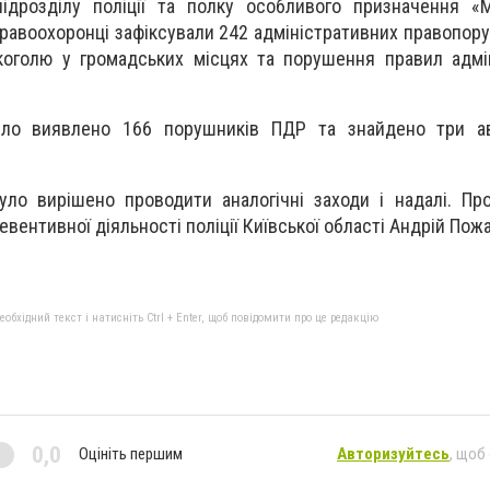
підрозділу поліції та полку особливого призначення «
правоохоронці зафіксували 242 адміністративних правопору
коголю у громадських місцях та порушення правил адмі
уло виявлено 166 порушників ПДР та знайдено три ав
ло вирішено проводити аналогічні заходи і надалі. Пр
вентивної діяльності поліції Київської області Андрій Пожа
бхідний текст і натисніть Ctrl + Enter, щоб повідомити про це редакцію
0,0
Оцініть першим
Авторизуйтесь
, щоб