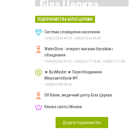
Біла Церква
Всі матеріали тут
ПІДПРИЄМСТВА БІЛОЇ ЦЕРКВИ
Система сповіщення населення
+380(67)340-49-59, +380(67)350-44-68
WaterStore - інтернет магазин басейнів і
обладнання
+380(44)502-01-02, +380(66)777-78-42, +380(67)777-82-19, +380(67)890-80-80, +380(73)890-80-80, +380(44)502-01-03
★ BusMaster ★ Переобладнання
Мікроавтобусів №1
+380(67)599-04-04
ОН Клінік, медичний центр Біла Церква
Клініка святої Моніки
Додати підприємство