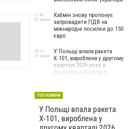
Кабмін знову пропонує
11:40
31 липня
запровадити ПДВ на
міжнародні посилки до 150
євро
У Польщі впала ракета
09:14
31 липня
Х-101, вироблена у другому
кварталі 2026 року в
Московській області
ТОП НОВИНИ
У Польщі впала ракета
Х-101, вироблена у
другому кварталі 2026