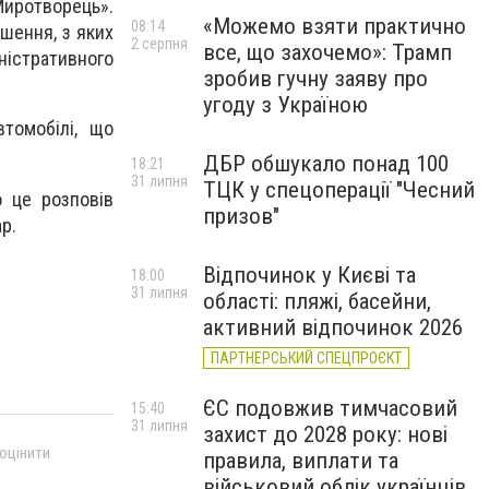
Миротворець».
«Можемо взяти практично
08:14
шення, з яких
2 серпня
все, що захочемо»: Трамп
ністративного
зробив гучну заяву про
угоду з Україною
томобілі, що
ДБР обшукало понад 100
18:21
31 липня
ТЦК у спецоперації "Чесний
о це розповів
призов"
р.
Відпочинок у Києві та
18:00
31 липня
області: пляжі, басейни,
активний відпочинок 2026
ПАРТНЕРСЬКИЙ СПЕЦПРОЄКТ
ЄС подовжив тимчасовий
15:40
31 липня
захист до 2028 року: нові
 оцінити
правила, виплати та
військовий облік українців