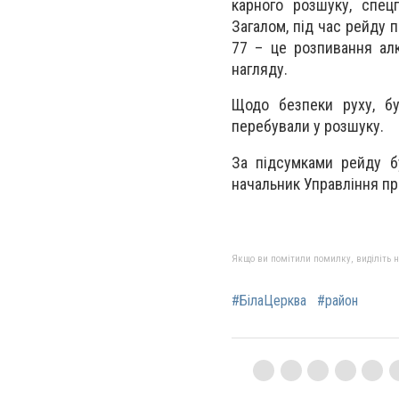
карного розшуку, спец
Загалом, під час рейду 
77 – це розпивання ал
нагляду.
Щодо безпеки руху, б
перебували у розшуку.
За підсумками рейду бу
начальник Управління пре
Якщо ви помітили помилку, виділіть нео
#БілаЦерква
#район