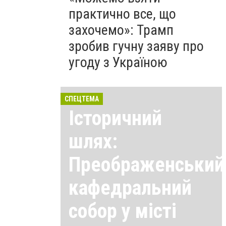
практично все, що
захочемо»: Трамп
зробив гучну заяву про
угоду з Україною
СПЕЦТЕМА
Історичний
шлях:
Преображенський
кафедральний
собор у місті