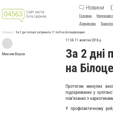
Новини
Головна
Нерухоміс
Довідкова
Транспо
Головна
За 2 дні поліція затримала 17 осіб на Білоцерківщині
11:54, 11 жовтня 2016 р.
За 2 дні 
Максим Віхров
на Білоц
Протягом минулих вихі
підозрюваних у хуліганс
пов’язаних з наркотиками
У профілактичному рейд