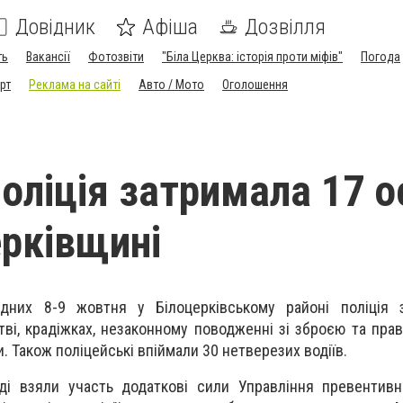
Довідник
Афіша
Дозвілля
ть
Вакансії
Фотозвіти
"Біла Церква: історія проти міфів"
Погода
рт
Реклама на сайті
Авто / Мото
Оголошення
поліція затримала 17 о
ерківщині
дних 8-9 жовтня у Білоцерківському районі поліція 
тві, крадіжках, незаконному поводженні зі зброєю та пра
. Також поліцейські впіймали 30 нетверезих водіїв.
і взяли участь додаткові сили Управління превентивно