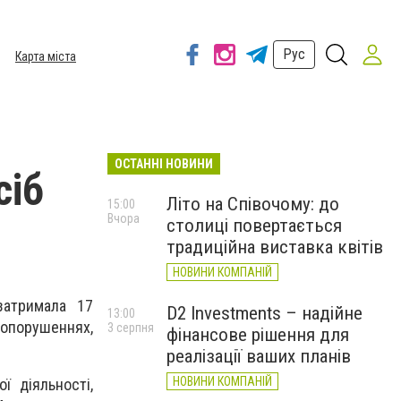
Рус
Карта міста
ОСТАННІ НОВИНИ
сіб
Літо на Співочому: до
15:00
Вчора
столиці повертається
традиційна виставка квітів
НОВИНИ КОМПАНІЙ
затримала 17
D2 Investments – надійне
13:00
вопорушеннях,
3 серпня
фінансове рішення для
реалізації ваших планів
НОВИНИ КОМПАНІЙ
ї діяльності,