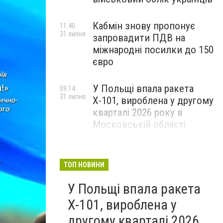
Кабмін знову пропонує
11:40
31 липня
запровадити ПДВ на
міжнародні посилки до 150
євро
У Польщі впала ракета
09:14
31 липня
Х-101, вироблена у другому
кварталі 2026 року в
Московській області
ТОП НОВИНИ
У Польщі впала ракета
Х-101, вироблена у
другому кварталі 2026