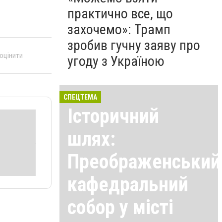
практично все, що
захочемо»: Трамп
зробив гучну заяву про
 оцінити
угоду з Україною
СПЕЦТЕМА
Історичний
шлях:
Преображенський
кафедральний
собор у місті