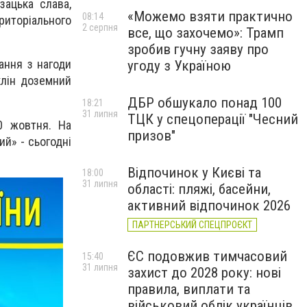
зацька слава,
«Можемо взяти практично
08:14
риторіального
2 серпня
все, що захочемо»: Трамп
зробив гучну заяву про
ання з нагоди
угоду з Україною
клін доземний
ДБР обшукало понад 100
18:21
31 липня
ТЦК у спецоперації "Чесний
0 жовтня. На
призов"
й» - сьогодні
Відпочинок у Києві та
18:00
31 липня
області: пляжі, басейни,
активний відпочинок 2026
ПАРТНЕРСЬКИЙ СПЕЦПРОЄКТ
ЄС подовжив тимчасовий
15:40
31 липня
захист до 2028 року: нові
правила, виплати та
військовий облік українців