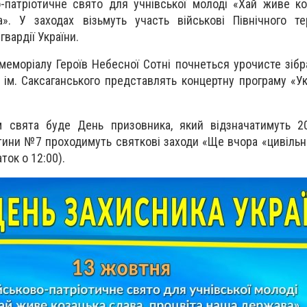
-патріотичне свято для учнівської молоді «Хай живе ко
». У заходах візьмуть участь військові Північного те
гвардії України.
меморіалу Героїв Небесної Сотні почнеться урочисте зібр
і ім. Саксаганського представлять концертну програму «У
 свята буде День призовника, який відзначатимуть 2
стини №7 проходимуть святкові заходи «Ще вчора «цивільни
ток о 12:00).