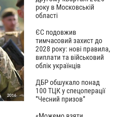
року в Московській
області
ЄС подовжив
тимчасовий захист до
2028 року: нові правила,
виплати та військовий
облік українців
ДБР обшукало понад
100 ТЦК у спецоперації
"Чесний призов"
«Можемо взяти