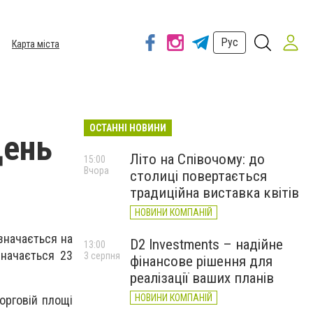
Рус
Карта міста
ОСТАННІ НОВИНИ
День
Літо на Співочому: до
15:00
Вчора
столиці повертається
традиційна виставка квітів
НОВИНИ КОМПАНІЙ
дзначається на
D2 Investments – надійне
13:00
значається 23
3 серпня
фінансове рішення для
реалізації ваших планів
НОВИНИ КОМПАНІЙ
орговій площі