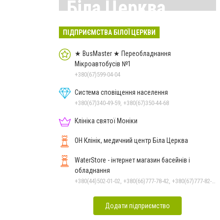
Біла Церква
Всі матеріали тут
ПІДПРИЄМСТВА БІЛОЇ ЦЕРКВИ
★ BusMaster ★ Переобладнання
Мікроавтобусів №1
+380(67)599-04-04
Система сповіщення населення
+380(67)340-49-59, +380(67)350-44-68
Клініка святої Моніки
ОН Клінік, медичний центр Біла Церква
WaterStore - інтернет магазин басейнів і
обладнання
+380(44)502-01-02, +380(66)777-78-42, +380(67)777-82-19, +380(67)890-80-80, +380(73)890-80-80, +380(44)502-01-03
Додати підприємство