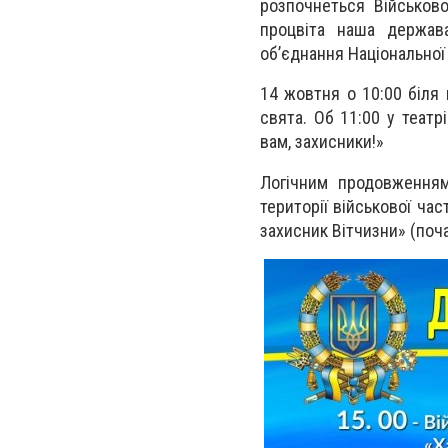
розпочнеться Військово
процвіта наша держава
об’єднання Національної 
14 жовтня о 10:00 біля 
свята. Об 11:00 у театр
вам, захисники!»
Логічним продовженням
території військової ча
захисник Вітчизни» (поча