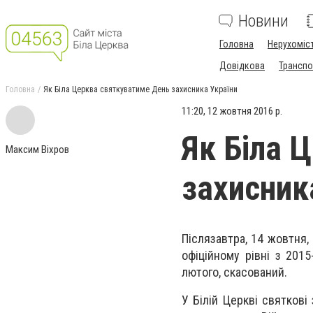
Новини
Головна
Нерухоміс
Довідкова
Транспо
Головна
Як Біла Церква святкуватиме День захисника України
11:20, 12 жовтня 2016 р.
Як Біла 
Максим Віхров
захисник
Післязавтра, 14 жовтня,
офіційному рівні з 201
лютого, скасований.
У Білій Церкві святкові