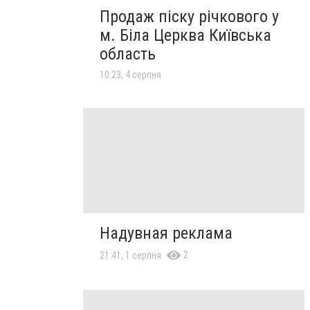
Продаж піску річкового у
м. Біла Церква Київська
область
10:23, 4 серпня
Надувная реклама
2
21:41, 1 серпня