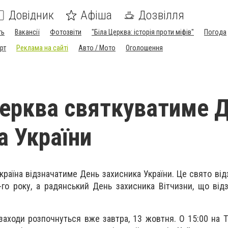
Довідник
Афіша
Дозвілля
ть
Вакансії
Фотозвіти
"Біла Церква: історія проти міфів"
Погода
рт
Реклама на сайті
Авто / Мото
Оголошення
Церква святкуватиме 
а України
 країна відзначатиме День захисника України. Це свято ві
5-го року, а радянський День захисника Вітчизни, що від
 заходи розпочнуться вже завтра, 13 жовтня. О 15:00 на Т