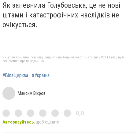
Як запевнила Голубовська, це не нові
штами і катастрофічних наслідків не
очікується.
Якщо ви помітили помилку, виділіть необхідний текст і натисніть Ctrl + Enter, щоб
повідомити про це редакцію
#БілаЦерква
#Україна
Максим Віхров
0,0
Авторизуйтесь
, щоб оцінити