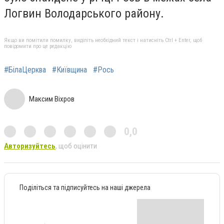
Логвин Володарського району.
Якщо ви помітили помилку, виділіть необхідний текст і натисніть Ctrl + Enter, щоб
повідомити про це редакцію
#БілаЦерква
#Київщина
#Рось
Максим Віхров
0,0
Авторизуйтесь
, щоб оцінити
Поділіться та підписуйтесь на наші джерела