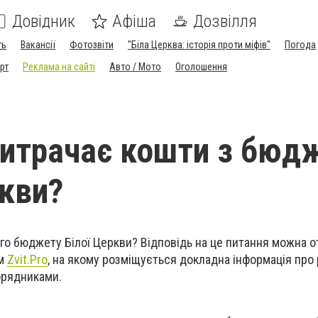
Довідник
Афіша
Дозвілля
ть
Вакансії
Фотозвіти
"Біла Церква: історія проти міфів"
Погода
рт
Реклама на сайті
Авто / Мото
Оголошення
 витрачає кошти з бюд
ркви?
го бюджету Білої Церкви? Відповідь на це питання можна о
ом
Zvit.Pro
, на якому розміщується докладна інформація про
орядниками.