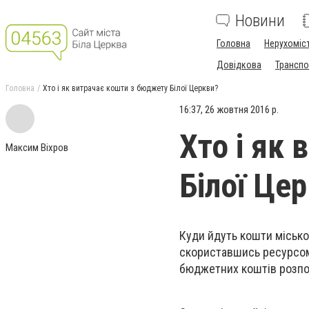
Новини
Головна
Нерухоміс
Довідкова
Транспо
Головна
Хто і як витрачає кошти з бюджету Білої Церкви?
16:37, 26 жовтня 2016 р.
Хто і як
Максим Віхров
Білої Це
Куди йдуть кошти місько
скориставшись ресурс
бюджетних коштів розп