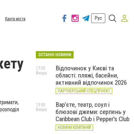
Рус
Карта міста
ОСТАННІ НОВИНИ
жету
Відпочинок у Києві та
17:00
Вчора
області: пляжі, басейни,
активний відпочинок 2026
ПАРТНЕРСЬКИЙ СПЕЦПРОЄКТ
тримати,
Вар’єте, театр, соул і
13:00
 розподіл
Вчора
блюзові джеми: серпень у
Caribbean Club і Pepper's Club
НОВИНИ КОМПАНІЙ