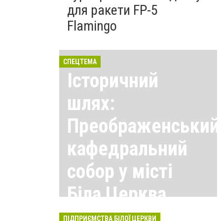
для ракети FP-5
Flamingo
СПЕЦТЕМА
Історичний
шлях:
Преображенський
кафедральний
собор у місті
Біла Церква
Всі матеріали тут
ПІДПРИЄМСТВА БІЛОЇ ЦЕРКВИ