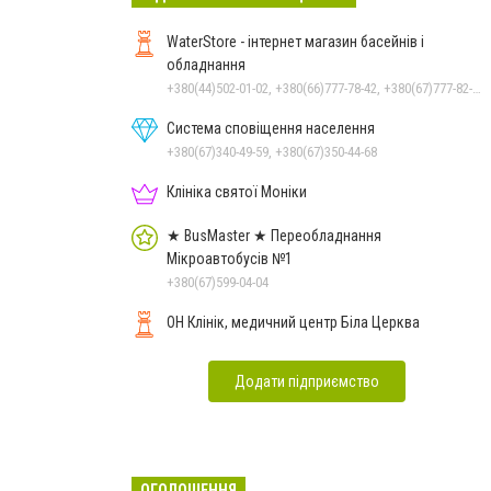
WaterStore - інтернет магазин басейнів і
обладнання
+380(44)502-01-02, +380(66)777-78-42, +380(67)777-82-19, +380(67)890-80-80, +380(73)890-80-80, +380(44)502-01-03
Система сповіщення населення
+380(67)340-49-59, +380(67)350-44-68
Клініка святої Моніки
★ BusMaster ★ Переобладнання
Мікроавтобусів №1
+380(67)599-04-04
ОН Клінік, медичний центр Біла Церква
Додати підприємство
ОГОЛОШЕННЯ