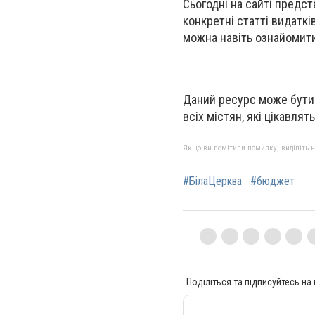
Сьогодні на сайті предс
конкретні статті видаткі
можна навіть ознайомити
Даний ресурс може бути к
всіх містян, які цікавлят
Якщо ви помітили помилку, виділіть нео
#БілаЦерква
#бюджет
Поділіться та підписуйтесь на