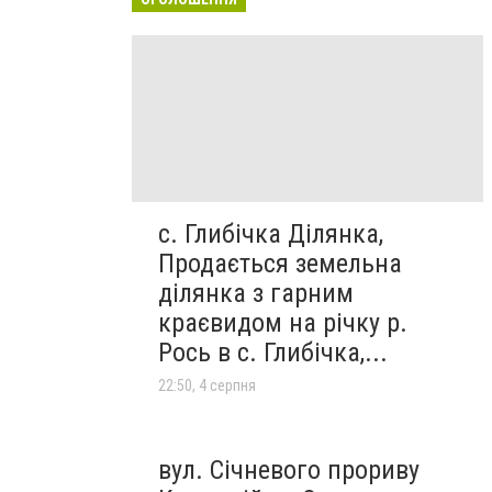
с. Глибічка Ділянка,
Продається земельна
ділянка з гарним
краєвидом на річку р.
Рось в с. Глибічка,...
22:50, 4 серпня
вул. Січневого прориву