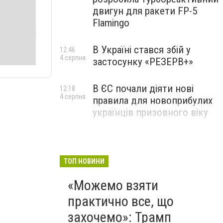
двигун для ракети FP-5
Flamingo
В Україні стався збій у
12:46
4 серпня
застосунку «РЕЗЕРВ+»
В ЄС почали діяти нові
12:18
4 серпня
правила для новоприбулих
українців призовного віку
ТОП НОВИНИ
«Можемо взяти
практично все, що
захочемо»: Трамп