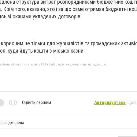
тавлена структура витрат розпорядниками бюджетних кошті
в. Крім того, вказано, хто і за що саме отримав бюджетні кош
сь зі сканами укладених договорів.
орисним не тільки для журналістів та громадських активіст
ься, куди йдуть кошти з міської казни.
бхідний текст і натисніть Ctrl + Enter, щоб повідомити про це редакцію
0,0
Оцініть першим
Авторизуйтесь
, щоб
 наші джерела