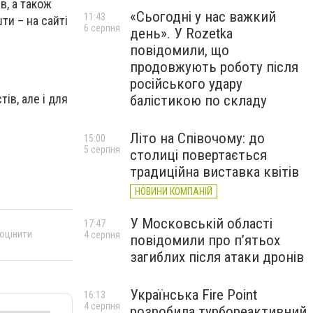
в, а також
«Сьогодні у нас важкий
11:43
ти – на сайті
6 серпня
день». У Rozetka
повідомили, що
продовжують роботу після
російського удару
ів, але і для
балістикою по складу
Літо на Співочому: до
15:00
5 серпня
столиці повертається
традиційна виставка квітів
НОВИНИ КОМПАНІЙ
У Московській області
17:47
 оцінити
4 серпня
повідомили про п’ятьох
загиблих після атаки дронів
Українська Fire Point
16:13
4 серпня
розробила турбореактивний