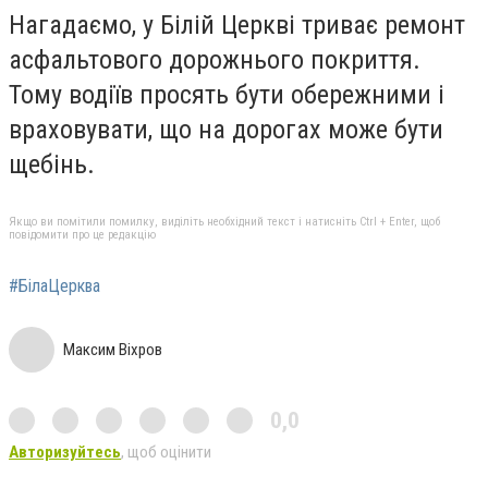
Нагадаємо, у Білій Церкві триває ремонт
асфальтового дорожнього покриття.
Тому водіїв просять бути обережними і
враховувати, що на дорогах може бути
щебінь.
Якщо ви помітили помилку, виділіть необхідний текст і натисніть Ctrl + Enter, щоб
повідомити про це редакцію
#БілаЦерква
Максим Віхров
0,0
Авторизуйтесь
, щоб оцінити