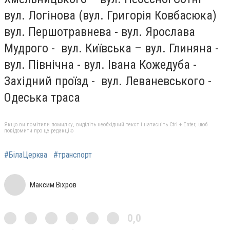
вул. Логінова (вул. Григорія Ковбасюка)
вул. Першотравнева - вул. Ярослава
Мудрого - вул. Київська – вул. Глиняна -
вул. Північна - вул. Івана Кожедуба -
Західний проїзд - вул. Леваневського -
Одеська траса
Якщо ви помітили помилку, виділіть необхідний текст і натисніть Ctrl + Enter, щоб
повідомити про це редакцію
#БілаЦерква
#транспорт
Максим Віхров
0,0