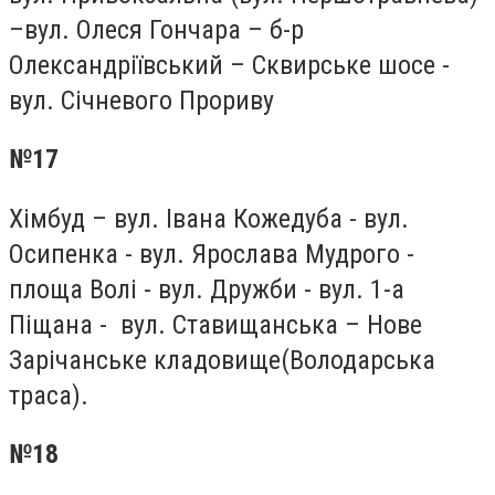
–вул. Олеся Гончара – б-р
Олександріївський – Сквирське шосе -
вул. Січневого Прориву
№17
Хімбуд – вул. Івана Кожедуба - вул.
Осипенка - вул. Ярослава Мудрого -
площа Волі - вул. Дружби - вул. 1-а
Піщана - вул. Ставищанська – Нове
Зарічанське кладовище(Володарська
траса).
№18