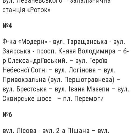
вул. Леваневського – залалізнична
станція «Роток»
№4
Ф-ка «Модерн» - вул. Таращанська - вул.
Заярська - просп. Князя Володимира – б-
р Олександріївський. – вул. Героїв
Небесної Сотні – вул. Логінова – вул.
Привокзальна (вул. Першотравнева) –
вул. Брестська – вул. Івана Мазепи – вул.
Сквирське шосе – пл. Перемоги
№6
вул. Лісова - вул. 2-а Піщана – вул.