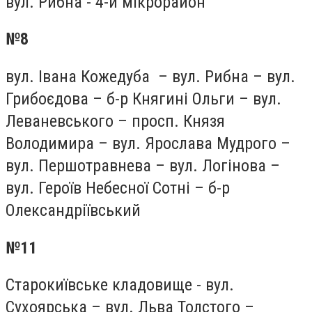
вул. Рибна - 4-й мікрорайон
№8
вул. Івана Кожедуба – вул. Рибна – вул.
Грибоєдова – б-р Княгині Ольги – вул.
Леваневського – просп. Князя
Володимира – вул. Ярослава Мудрого –
вул. Першотравнева – вул. Логінова –
вул. Героїв Небесної Сотні – б-р
Олександріївський
№11
Старокиївське кладовище - вул.
Сухоярська – вул. Льва Толстого –