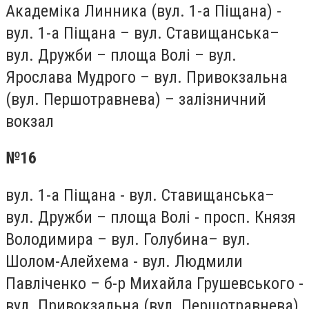
Академіка Линника (вул. 1-а Піщана) -
вул. 1-а Піщана – вул. Ставищанська–
вул. Дружби – площа Волі – вул.
Ярослава Мудрого – вул. Привокзальна
(вул. Першотравнева) – залізничний
вокзал
№16
вул. 1-а Піщана - вул. Ставищанська–
вул. Дружби – площа Волі - просп. Князя
Володимира – вул. Голубина– вул.
Шолом-Алейхема - вул. Людмили
Павліченко – б-р Михайла Грушевського -
вул. Привокзальна (вул. Першотравнева)