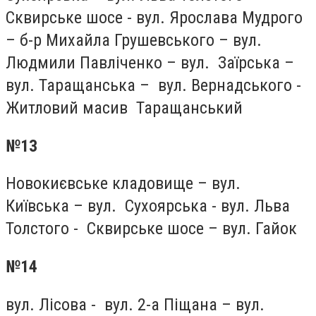
Сквирське шосе - вул. Ярослава Мудрого
– б-р Михайла Грушевського – вул.
Людмили Павліченко – вул. Заїрська –
вул. Таращанська – вул. Вернадського -
Житловий масив Таращанський
№13
Новокиєвське кладовище – вул.
Київська – вул. Сухоярська - вул. Льва
Толстого - Сквирське шосе – вул. Гайок
№14
вул. Лісова - вул. 2-а Піщана – вул.