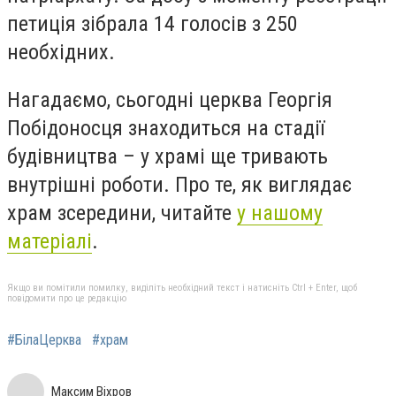
петиція зібрала 14 голосів з 250
необхідних.
Нагадаємо, сьогодні церква Георгія
Побідоносця знаходиться на стадії
будівництва – у храмі ще тривають
внутрішні роботи. Про те, як виглядає
храм зсередини, читайте
у нашому
матеріалі
.
Якщо ви помітили помилку, виділіть необхідний текст і натисніть Ctrl + Enter, щоб
повідомити про це редакцію
#БілаЦерква
#храм
Максим Віхров