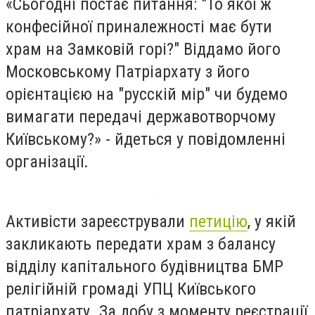
«Сьогодні постає питання: "То якої ж
конфесійної приналежності має бути
храм на Замковій горі?" Віддамо його
Московському Патріархату з його
орієнтацією на "русскій мір" чи будемо
вимагати передачі державотворчому
Київському?» - йдеться у повідомленні
організації.
Активісти зареєстрували
петицію
, у якій
закликають передати храм з балансу
відділу капітального будівництва БМР
релігійній громаді УПЦ Київського
патріархату. За добу з моменту реєстрації