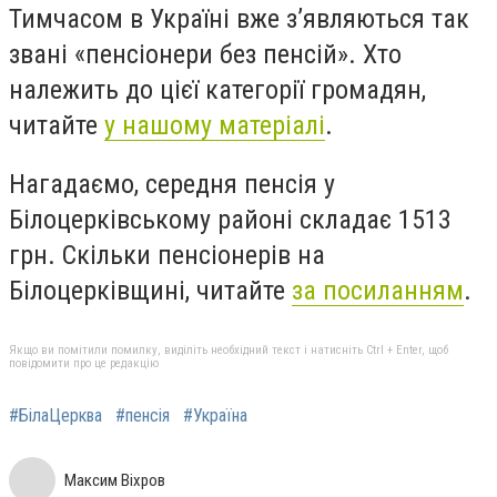
Тимчасом в Україні вже з’являються так
звані «пенсіонери без пенсій». Хто
належить до цієї категорії громадян,
читайте
у нашому матеріалі
.
Нагадаємо, середня пенсія у
Білоцерківському районі складає 1513
грн. Скільки пенсіонерів на
Білоцерківщині, читайте
за посиланням
.
Якщо ви помітили помилку, виділіть необхідний текст і натисніть Ctrl + Enter, щоб
повідомити про це редакцію
#БілаЦерква
#пенсія
#Україна
Максим Віхров