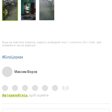
Якщо ви помітили помилку, виділіть необхідний текст і натисніть Ctrl + Enter, щоб
повідомити про це редакцію
#БілаЦерква
Максим Віхров
0,0
Авторизуйтесь
, щоб оцінити