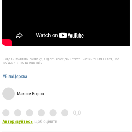
Якщо ви помітили помилку, виділіть необхідний текст і натисніть Ctrl + Enter, щоб
повідомити про це редакцію
#БілаЦерква
Максим Віхров
0,0
Авторизуйтесь
, щоб оцінити