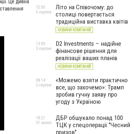
оші. Це дивна
Літо на Співочому: до
15:00
 ставлення
5 серпня
столиці повертається
традиційна виставка квітів
НОВИНИ КОМПАНІЙ
D2 Investments – надійне
13:00
3 серпня
фінансове рішення для
реалізації ваших планів
НОВИНИ КОМПАНІЙ
«Можемо взяти практично
08:14
2 серпня
все, що захочемо»: Трамп
зробив гучну заяву про
угоду з Україною
ДБР обшукало понад 100
18:21
31 липня
ТЦК у спецоперації "Чесний
призов"