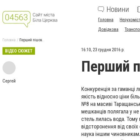
Новини
Головна
Нерухоміс
Довідкова
Транспо
Головна
Перший пішов.
16:10, 23 грудня 2016 р.
ВІДЕО СЮЖЕТ
Перший п
Сергей
Конкуренція за гаманці 
якість відносно ціни біл
№8 на масиві Таращанськ
мешканців полягала у не 
стель лилась вода. Тому
відсторонення від своїх
наука іншим чиновникам.