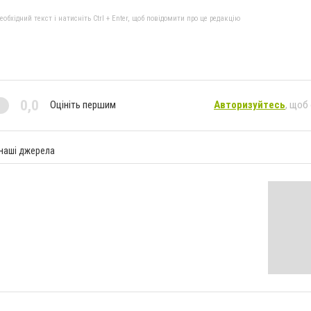
бхідний текст і натисніть Ctrl + Enter, щоб повідомити про це редакцію
0,0
Оцініть першим
Авторизуйтесь
, щоб
 наші джерела