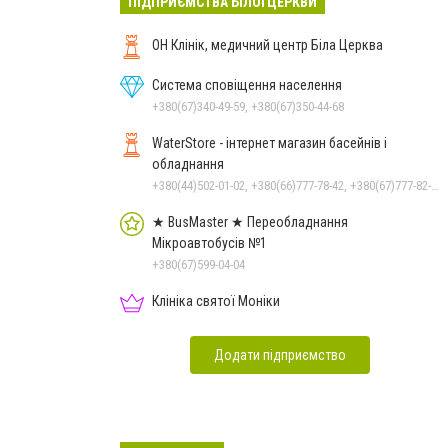
ПІДПРИЄМСТВА БІЛОЇ ЦЕРКВИ
ОН Клінік, медичний центр Біла Церква
Система сповіщення населення
+380(67)340-49-59, +380(67)350-44-68
WaterStore - інтернет магазин басейнів і
обладнання
+380(44)502-01-02, +380(66)777-78-42, +380(67)777-82-19, +380(67)890-80-80, +380(73)890-80-80, +380(44)502-01-03
★ BusMaster ★ Переобладнання
Мікроавтобусів №1
+380(67)599-04-04
Клініка святої Моніки
Додати підприємство