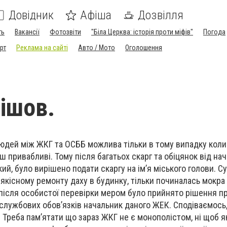
Довідник
Афіша
Дозвілля
ть
Вакансії
Фотозвіти
"Біла Церква: історія проти міфів"
Погода
рт
Реклама на сайті
Авто / Мото
Оголошення
ішов.
людей між ЖКГ та ОСББ можлива тільки в тому випадку коли
ьш привабливі. Тому після багатьох скарг та обіцянок від на
ий, було вирішено подати скаргу на ім’я міського голови. С
якісному ремонту даху в будинку, тільки починалась мокра п
 після особистої перевірки мером було прийнято рішення п
 службових обов’язків начальник даного ЖЕК. Сподіваємось
 Треба пам’ятати що зараз ЖКГ не є монополістом, ні щоб я