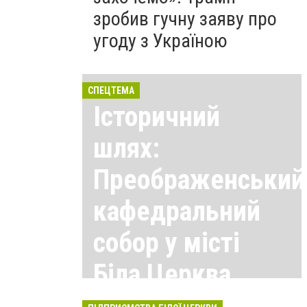
зробив гучну заяву про
угоду з Україною
СПЕЦТЕМА
Історичний
шлях:
Преображенський
кафедральний
собор у місті
Біла Церква
Всі матеріали тут