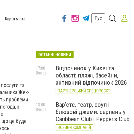
Рус
Карта міста
ОСТАННІ НОВИНИ
Відпочинок у Києві та
17:00
Вчора
області: пляжі, басейни,
активний відпочинок 2026
 послуги та
ПАРТНЕРСЬКИЙ СПЕЦПРОЄКТ
чальника Жек-
уть проблеми
Вар’єте, театр, соул і
13:00
огода, зі
Вчора
блюзові джеми: серпень у
ро
Caribbean Club і Pepper's Club
, що це буде
кось
НОВИНИ КОМПАНІЙ