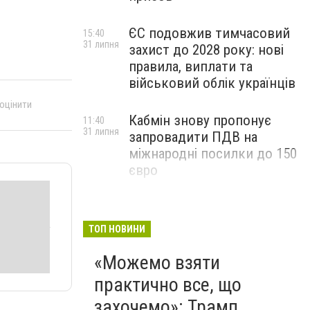
ЄС подовжив тимчасовий
15:40
31 липня
захист до 2028 року: нові
правила, виплати та
військовий облік українців
 оцінити
Кабмін знову пропонує
11:40
31 липня
запровадити ПДВ на
міжнародні посилки до 150
євро
ТОП НОВИНИ
«Можемо взяти
практично все, що
захочемо»: Трамп