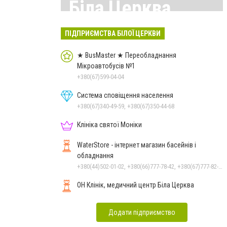
Біла Церква
Всі матеріали тут
ПІДПРИЄМСТВА БІЛОЇ ЦЕРКВИ
★ BusMaster ★ Переобладнання
Мікроавтобусів №1
+380(67)599-04-04
Система сповіщення населення
+380(67)340-49-59, +380(67)350-44-68
Клініка святої Моніки
WaterStore - інтернет магазин басейнів і
обладнання
+380(44)502-01-02, +380(66)777-78-42, +380(67)777-82-19, +380(67)890-80-80, +380(73)890-80-80, +380(44)502-01-03
ОН Клінік, медичний центр Біла Церква
Додати підприємство