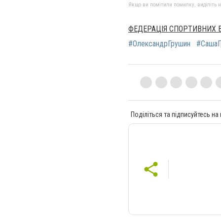
Якщо ви помітили помилку, виділіть нео
ФЕДЕРАЦІЯ СПОРТИВНИХ В
#ОлександрГрушин
#СашаГ
Поділіться та підписуйтесь на