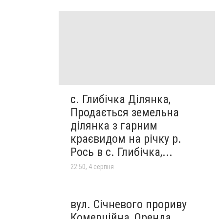
с. Глибічка Ділянка,
Продається земельна
ділянка з гарним
краєвидом на річку р.
Рось в с. Глибічка,...
22:50, 4 серпня
вул. Січневого прориву
Комерційна, Оренда