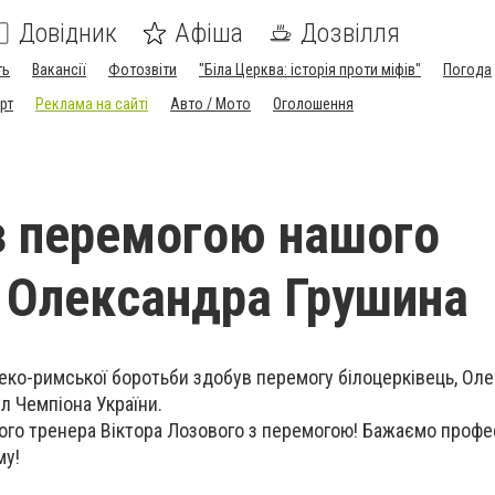
Довідник
Афіша
Дозвілля
ть
Вакансії
Фотозвіти
"Біла Церква: історія проти міфів"
Погода
рт
Реклама на сайті
Авто / Мото
Оголошення
з перемогою нашого
 Олександра Грушина
греко-римської боротьби здобув перемогу білоцерківець, Ол
л Чемпіона України.
ого тренера Віктора Лозового з перемогою! Бажаємо профес
му!