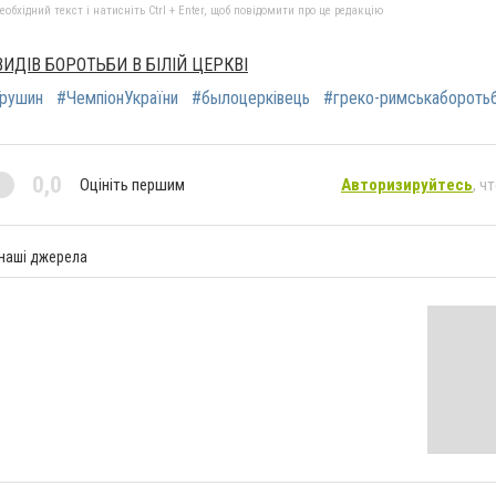
бхідний текст і натисніть Ctrl + Enter, щоб повідомити про це редакцію
ИДІВ БОРОТЬБИ В БІЛІЙ ЦЕРКВІ
рушин
#ЧемпіонУкраїни
#былоцерківець
#греко-римськабороть
0,0
Оцініть першим
Авторизируйтесь
, ч
 наші джерела