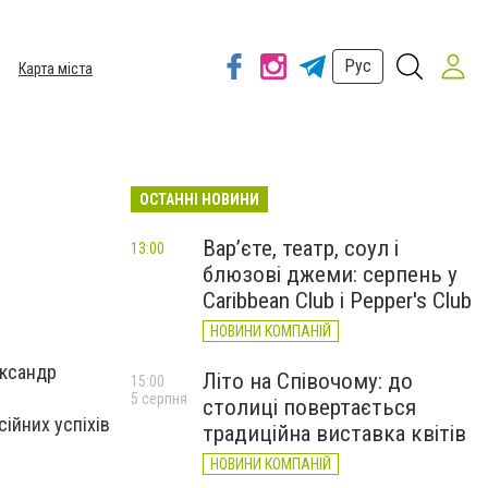
Рус
Карта міста
ОСТАННІ НОВИНИ
Вар’єте, театр, соул і
13:00
блюзові джеми: серпень у
Caribbean Club і Pepper's Club
НОВИНИ КОМПАНІЙ
ександр
Літо на Співочому: до
15:00
5 серпня
столиці повертається
ійних успіхів
традиційна виставка квітів
НОВИНИ КОМПАНІЙ