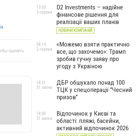
D2 Investments – надійне
13:00
3 серпня
фінансове рішення для
реалізації ваших планів
ба
НОВИНИ КОМПАНІЙ
«Можемо взяти практично
08:14
2 серпня
тобы оценить
все, що захочемо»: Трамп
зробив гучну заяву про
угоду з Україною
ДБР обшукало понад 100
18:21
31 липня
ТЦК у спецоперації "Чесний
призов"
Відпочинок у Києві та
18:00
31 липня
області: пляжі, басейни,
активний відпочинок 2026