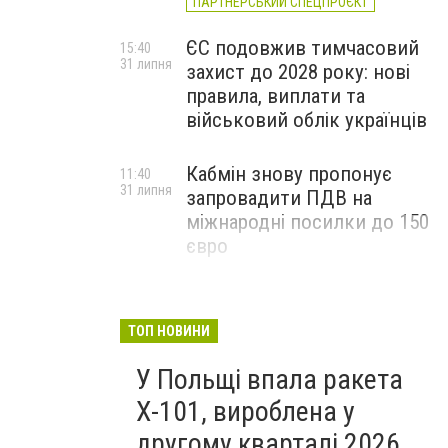
ПАРТНЕРСЬКИЙ СПЕЦПРОЄКТ
ЄС подовжив тимчасовий
15:40
31 липня
захист до 2028 року: нові
правила, виплати та
військовий облік українців
Кабмін знову пропонує
11:40
31 липня
запровадити ПДВ на
міжнародні посилки до 150
євро
ТОП НОВИНИ
У Польщі впала ракета
Х-101, вироблена у
другому кварталі 2026