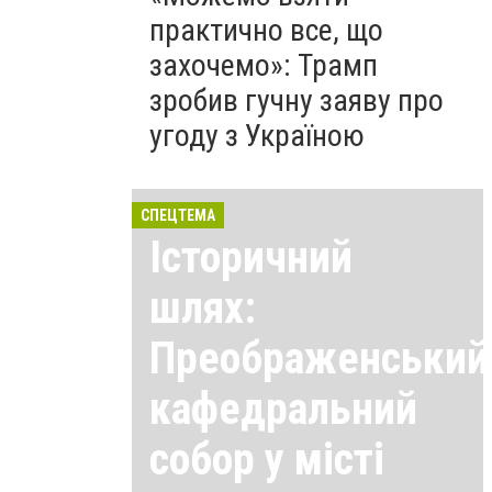
практично все, що
захочемо»: Трамп
зробив гучну заяву про
угоду з Україною
СПЕЦТЕМА
Історичний
шлях:
Преображенський
кафедральний
собор у місті