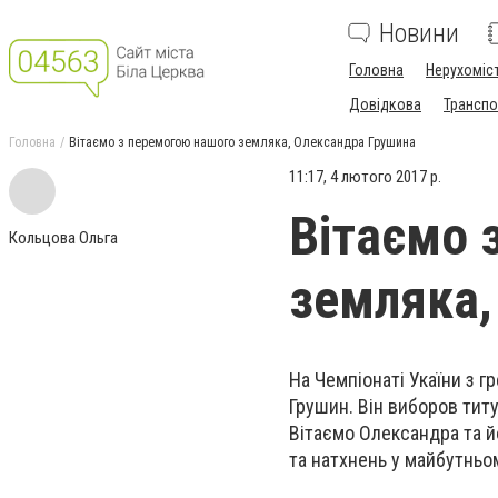
Новини
Головна
Нерухоміс
Довідкова
Транспо
Головна
Вітаємо з перемогою нашого земляка, Олександра Грушина
11:17, 4 лютого 2017 р.
Вітаємо 
Кольцова Ольга
земляка,
На Чемпіонаті Укаїни з 
Грушин. Він виборов титу
Вітаємо Олександра та й
та натхнень у майбутньо