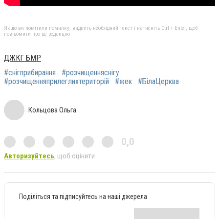
Якщо ви помітили помилку, виділіть необхідний текст і натисніть Ctrl + Enter, щоб
повідомити про це редакцію
ДЖКГ БМР
#снігприбирання
#розчищенняснігу
#розчищенняприлеглихтериторій
#жек
#БілаЦерква
Кольцова Ольга
0,0
Авторизуйтесь
, щоб оцінити
Поділіться та підписуйтесь на наші джерела