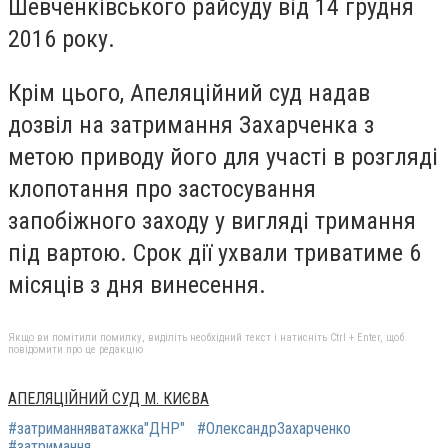
Шевченківського райсуду від 14 грудня
2016 року.
Крім цього, Апеляційний суд надав
дозвіл на затримання Захарченка з
метою приводу його для участі в розгляді
клопотання про застосування
запобіжного заходу у вигляді тримання
під вартою. Срок дії ухвали триватиме 6
місяців з дня винесення.
Якщо ви помітили помилку, виділіть необхідний текст і натисніть Ctrl + Enter, щоб
повідомити про це редакцію
АПЕЛЯЦІЙНИЙ СУД М. КИЄВА
#затриманняватажка"ДНР"
#ОлександрЗахарченко
#затримання