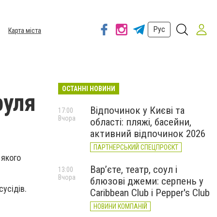
Рус
Карта міста
ОСТАННІ НОВИНИ
руля
Відпочинок у Києві та
17:00
Вчора
області: пляжі, басейни,
активний відпочинок 2026
ПАРТНЕРСЬКИЙ СПЕЦПРОЄКТ
 якого
Вар’єте, театр, соул і
13:00
Вчора
блюзові джеми: серпень у
сусідів.
Caribbean Club і Pepper's Club
НОВИНИ КОМПАНІЙ