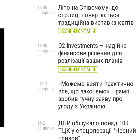
Літо на Співочому: до
15:00
5 серпня
столиці повертається
традиційна виставка квітів
НОВИНИ КОМПАНІЙ
D2 Investments – надійне
13:00
3 серпня
фінансове рішення для
реалізації ваших планів
НОВИНИ КОМПАНІЙ
«Можемо взяти практично
08:14
2 серпня
все, що захочемо»: Трамп
зробив гучну заяву про
угоду з Україною
ДБР обшукало понад 100
18:21
31 липня
ТЦК у спецоперації "Чесний
призов"