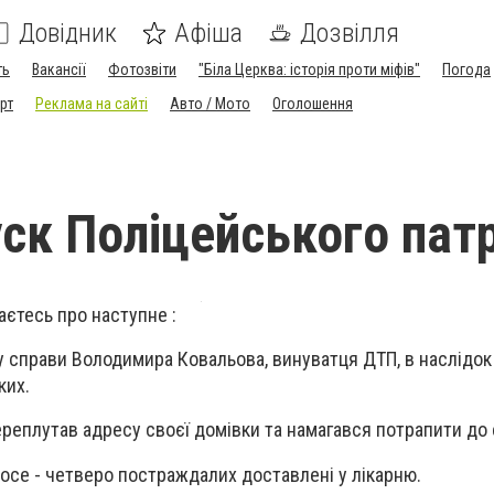
Довідник
Афіша
Дозвілля
ть
Вакансії
Фотозвіти
"Біла Церква: історія проти міфів"
Погода
рт
Реклама на сайті
Авто / Мото
Оголошення
уск Поліцейського пат
аєтесь про наступне :
 справи Володимира Ковальова, винуватця ДТП, в наслідок
ких.
переплутав адресу своєї домівки та намагався потрапити до 
осе - четверо постраждалих доставлені у лікарню.