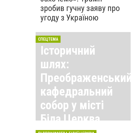
зробив гучну заяву про
угоду з Україною
СПЕЦТЕМА
Історичний
шлях:
Преображенський
кафедральний
собор у місті
Біла Церква
Всі матеріали тут