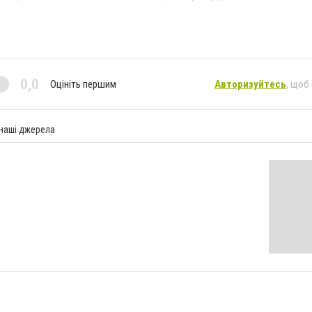
0,0
Оцініть першим
Авторизуйтесь
, щоб
 наші джерела