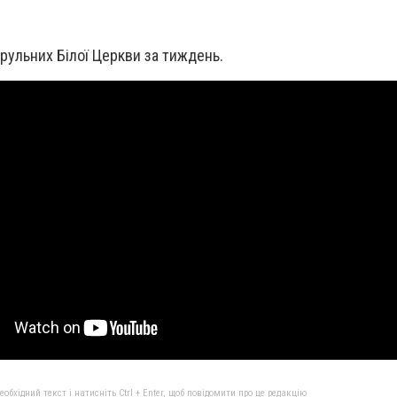
трульних Білої Церкви за тиждень.
бхідний текст і натисніть Ctrl + Enter, щоб повідомити про це редакцію