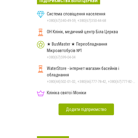
ПІДПРИЄМСТВА БІЛОЇ ЦЕРКВИ
Система сповіщення населення
+380(67)340-49-59, +380(67)350-44-68
ОН Клінік, медичний центр Біла Церква
★ BusMaster ★ Переобладнання
Мікроавтобусів №1
+380(67)599-04-04
WaterStore - інтернет магазин басейнів і
обладнання
+380(44)502-01-02, +380(66)777-78-42, +380(67)777-82-19, +380(67)890-80-80, +380(73)890-80-80, +380(44)502-01-03
Клініка святої Моніки
Додати підприємство