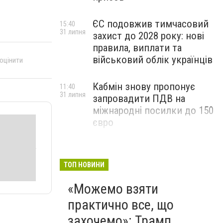
ЄС подовжив тимчасовий
15:40
31 липня
захист до 2028 року: нові
правила, виплати та
військовий облік українців
 оцінити
Кабмін знову пропонує
11:40
31 липня
запровадити ПДВ на
міжнародні посилки до 150
євро
ТОП НОВИНИ
«Можемо взяти
практично все, що
захочемо»: Трамп