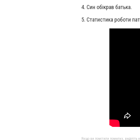
4. Син обікрав батька.
5. Статистика роботи па
Якщо ви помітили помилку, виділіть нео