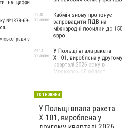
ити на цифри
Кабмін знову пропонує
11:40
31 липня
оку №1378-69-
запровадити ПДВ на
ся.
міжнародні посилки до 150
євро
ської ради з
У Польщі впала ракета
09:14
31 липня
Х-101, вироблена у другому
кварталі 2026 року в
Московській області
ТОП НОВИНИ
У Польщі впала ракета
Х-101, вироблена у
другому кварталі 2026