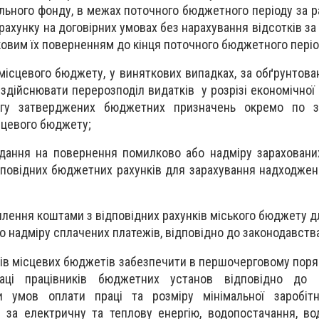
льного фонду, в межах поточного бюджетного періоду за р
рахунку на договірних умовах без нарахування відсотків з
овим їх поверненням до кінця поточного бюджетного періо
місцевого бюджету, у виняткових випадках, за обґрунтов
здійснювати перерозподіл видатків у розрізі економічної 
ягу затверджених бюджетних призначень окремо по з
сцевого бюджету;
я на повернення помилково або надміру зарахованих
повідних бюджетних рахунків для зарахування надходжень
ення коштами з відповідних рахунків міського бюджету д
 надміру сплачених платежів, відповідно до законодавства
в місцевих бюджетів забезпечити в першочерговому поря
ці працівників бюджетних установ відповідно до 
и умов оплати праці та розміру мінімальної заробітн
 за електричну та теплову енергію, водопостачання, во