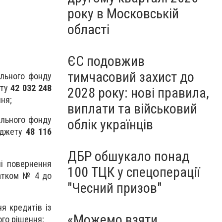
року в Московській
області
ЄС подовжив
тимчасовий захист до
ального фонду
ету
42 032 248
2028 року: нові правила,
ння;
виплати та військовий
ального фонду
облік українців
бюджету
48 116
ДБР обшукало понад
і повернення
100 ТЦК у спецоперації
датком № 4 до
"Чесний призов"
я кредитів із
«Можемо взяти
ого рішення;