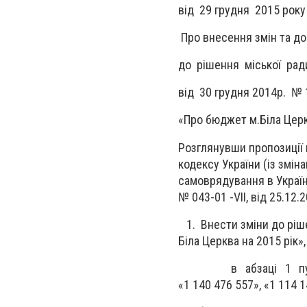
від 29 грудн
Про внесення змін та д
до рішення міської рад
від 30 грудня 2014р. № 
«Про бюджет м.Біла Церк
Розглянувши пропозиції м
кодексу України (із змін
самоврядування в Україні
№ 043-01 -
VII
, від 25.12.
1. Внести зміни до ріше
Біла Церква на 2015 рік»,
в абзаці 1 пункту 1
«1 140 476 557», «1 114 