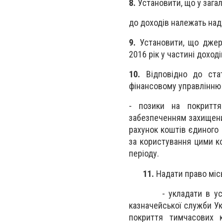
8.
Установити, що у зага
до доходів належать над
9.
Установити, що джер
2016 рік у частині доход
10.
Відповідно до ст
фінансовому управлінню 
- позики на покриття
забезпеченням захищени
рахунок коштів єдиного 
за користування цими к
періоду.
11.
Надати право міс
- укладати в установ
казначейської служби Ук
покриття тимчасових к