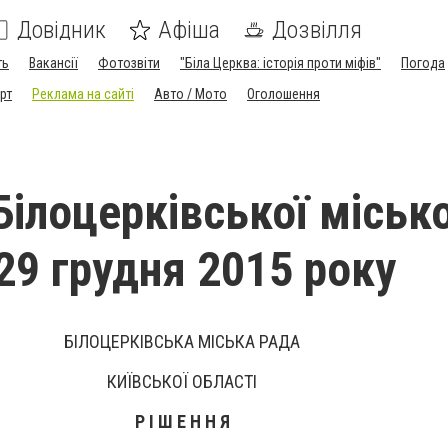
Довідник
Афіша
Дозвілля
ть
Вакансії
Фотозвіти
"Біла Церква: історія проти міфів"
Погода
рт
Реклама на сайті
Авто / Мото
Оголошення
Білоцерківської місько
29 грудня 2015 року
БІЛОЦЕРКІВСЬКА МІСЬКА РАДА
КИЇВСЬКОЇ ОБЛАСТІ
Р І Ш Е Н Н Я