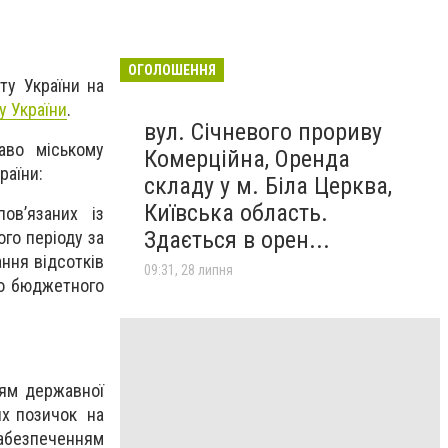
ОГОЛОШЕННЯ
у України на
 України
.
вул. Січневого прориву
аво міському
Комерційна, Оренда
раїни:
складу у м. Біла Церква,
Київська область.
ов’язаних із
Здається в орен...
го періоду за
ння відсотків
09:31, 28 липня
го бюджетного
ям державної
их позичок на
абезпеченням