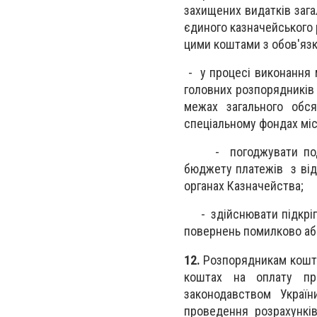
захищених видатків зага
єдиного казначейського 
цими коштами з обов'язк
- у процесі виконання 
головних розпорядників 
межах загального обс
спеціальному фондах мі
- погоджувати поданн
бюджету платежів з від
органах Казначейства;
- здійснювати підкріпл
повернень помилково або
12.
Розпорядникам кошті
коштах на оплату пра
законодавством Україн
проведення розрахунків