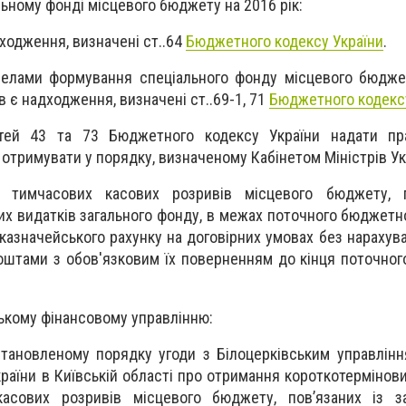
льному фонді місцевого бюджету на 2016 рік:
ходження, визначені ст..64
Бюджетного кодексу України
.
елами формування спеціального фонду місцевого бюджет
ів є надходження, визначені ст..69-1, 71
Бюджетного кодексу
атей 43 та 73 Бюджетного кодексу України надати пр
отримувати у порядку, визначеному Кабінетом Міністрів Ук
 тимчасових касових розривів місцевого бюджету, п
х видатків загального фонду, в межах поточного бюджетно
казначейського рахунку на договірних умовах без нарахува
оштами з обов'язковим їх поверненням до кінця поточно
ькому фінансовому управлінню:
леному порядку угоди з Білоцерківським управлінн
раїни в Київській області про отримання короткотермінов
асових розривів місцевого бюджету, пов’язаних із з