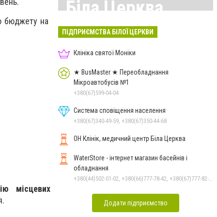
вень.
Біла Церква
о бюджету на
Всі матеріали тут
ПІДПРИЄМСТВА БІЛОЇ ЦЕРКВИ
Клініка святої Моніки
★ BusMaster ★ Переобладнання
Мікроавтобусів №1
+380(67)599-04-04
Система сповіщення населення
+380(67)340-49-59, +380(67)350-44-68
ОН Клінік, медичний центр Біла Церква
WaterStore - інтернет магазин басейнів і
обладнання
+380(44)502-01-02, +380(66)777-78-42, +380(67)777-82-19, +380(67)890-80-80, +380(73)890-80-80, +380(44)502-01-03
ію місцевих
я.
Додати підприємство