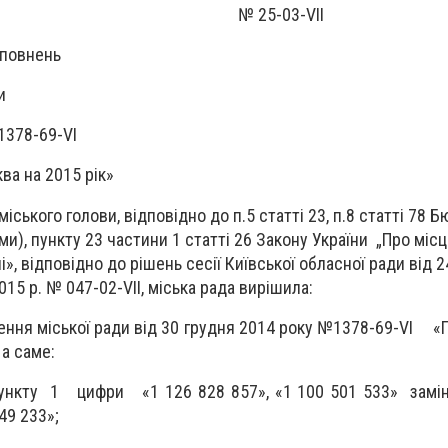
я 2015 року № 25-03-
V
ІІ
оповнень
и
1378-69-
V
І
ва на 2015 рік»
іського голови, відповідно до п.5 статті 23, п.8 статті 78 
ами), пункту 23 частини 1 статті 26 Закону України „Про міс
», відповідно до рішень сесії Київської обласної ради від 2
2015 р. № 047-02-VII, міська рада вирішила:
ння міської ради від 30 грудня 2014 року №1378-69-
V
І «П
 а саме:
 цифри «1 126 828 857», «1 100 501 533» заміни
149 233»;