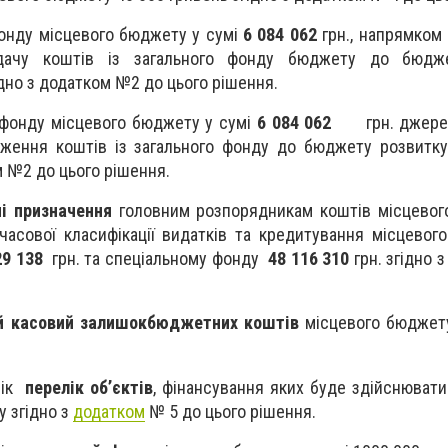
онду місцевого бюджету у сумі
6 084 062
грн., напрямком
дачу коштів із загального фонду бюджету до бюдж
ідно з додатком №2 до цього рішення.
 фонду місцевого бюджету у сумі
6 084 062
грн. джерел
ження коштів із загального фонду до бюджету розвитку
м №2 до цього рішення.
і призначення
головним розпорядникам коштів місцевог
асової класифікації видатків та кредитування місцевог
29 138
грн. та спеціальному фонду
48 116 310
грн. згідно 
й касовий залишок
бюджетних коштів
місцевого бюджет
рік
перелік об’єктів
, фінансування яких буде здійснювати
 згідно з
додатком
№ 5 до цього рішення.