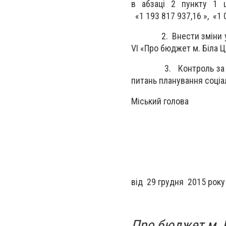
в абзаці 2 пункту 1 
«1 193 817 937,16 », «1 
2. Внести зміни у дода
VI
«Про бюджет м. Біла Це
3. Контроль за викона
питань планування соціа
Міський г
від 2
9
грудня
Про бюджет м. 