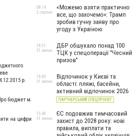
«Можемо взяти практично
08:14
2 серпня
все, що захочемо»: Трамп
зробив гучну заяву про
угоду з Україною
ДБР обшукало понад 100
18:21
31 липня
ТЦК у спецоперації "Чесний
призов"
Бюджетного
цеве
Відпочинок у Києві та
18:00
4.12.2015 р.
31 липня
області: пляжі, басейни,
активний відпочинок 2026
ро бюджет м.
ПАРТНЕРСЬКИЙ СПЕЦПРОЄКТ
ЄС подовжив тимчасовий
15:40
ти на цифри
31 липня
захист до 2028 року: нові
правила, виплати та
військовий облік українців