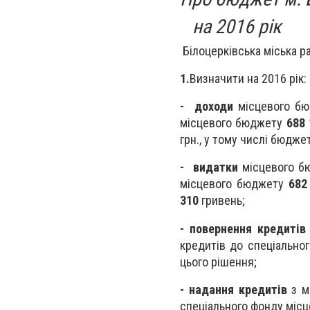
на 2016 рік
Білоцерківська міська р
1.
Визначити на 2016 рік:
- доходи
місцевого бю
місцевого бюджету
688 
грн., у тому числі бюдж
- видатки
місцевого б
місцевого бюджету
682
310
гривень;
- повернення кредитів
кредитів до спеціально
цього рішення;
- надання кредитів
з мі
спеціального фонду місц