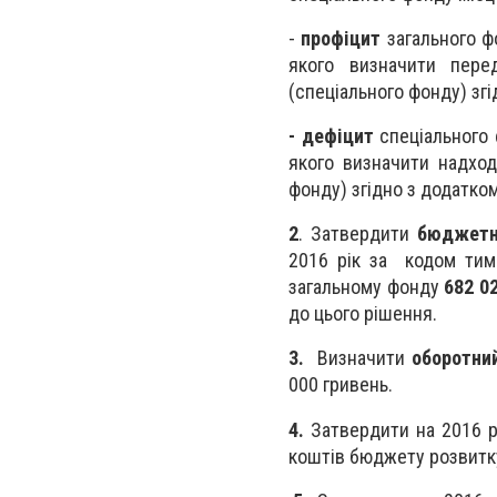
-
профіцит
загального ф
якого визначити пере
(спеціального фонду) зг
- дефіцит
спеціального
якого визначити надход
фонду) згідно з додатко
2
. Затвердити
бюджетн
2016 рік за кодом тимч
загальному фонду
682 0
до цього рішення.
3.
Визначити
оборотни
000 гривень.
4.
Затвердити на 2016 
коштів бюджету розвитку