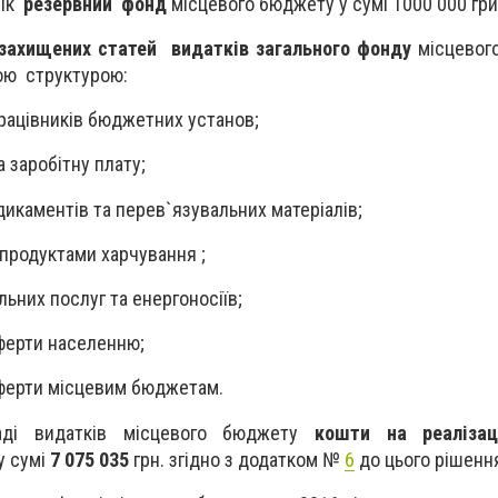
рік
резервний фонд
місцевого бюджету у сумі 1000 000 гри
 захищених статей видатків загального фонду
місцевог
ною структурою:
працівників бюджетних установ;
 заробітну плату;
икаментів та перев`язувальних матеріалів;
продуктами харчування ;
льних послуг та енергоносіїв;
ферти населенню;
сферти місцевим бюджетам.
ді видатків місцевого бюджету
кошти на реалізац
у сумі
7 075 035
грн. згідно з додатком №
6
до цього рішенн