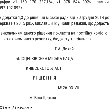
цифри «1 180 170 237,16», «1 078 544 392» замін
092 192 092».
тки 1,3 до рішення міської ради від 30 грудня 2014 р
рква на 2015 рік», виклавши їх у новій редакції, що додаєть
нням даного рішення покласти на постійну комісію мі
льно-економічного розвитку, бюджету та фінансів.
олова Г.А. Дикий
БІЛОЦЕРКІВСЬКА МІСЬКА РАДА
КИЇВСЬКОЇ ОБЛАСТІ
Р І Ш Е Н Н Я
 2015 року № 2
6
-03-
V
ІІ
м. Біла Церква
Біла Церква