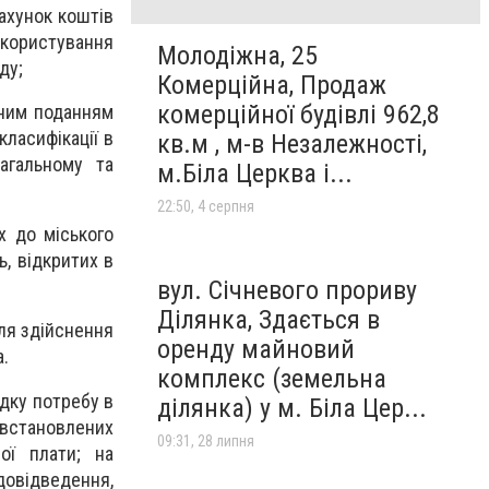
ахунок коштів
а користування
Молодіжна, 25
ду;
Комерційна, Продаж
комерційної будівлі 962,8
аним поданням
класифікації в
кв.м , м-в Незалежності,
агальному та
м.Біла Церква і...
22:50, 4 серпня
 до міського
, відкритих в
вул. Січневого прориву
Ділянка, Здається в
ля здійснення
оренду майновий
.
комплекс (земельна
дку потребу в
ділянка) у м. Біла Цер...
встановлених
09:31, 28 липня
ої плати; на
довідведення,