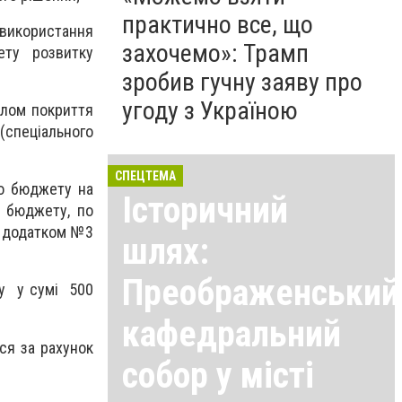
практично все, що
 використання
захочемо»: Трамп
ету розвитку
зробив гучну заяву про
угоду з Україною
ом покриття
(спеціального
СПЕЦТЕМА
о бюджету на
Історичний
о бюджету, по
з додатком №3
шлях:
Преображенський
у у сумі 500
кафедральний
ся за рахунок
собор у місті