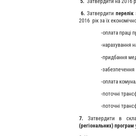
5.
Затвердити на 2016 
6.
Затвердити
перелік
2016 рік за їх економіч
-оплата праці 
-нарахування на
-придбання мед
-забезпечення 
-оплата комуна
-поточні транс
-поточні тран
7.
Затвердити в скла
(регіональних) програм