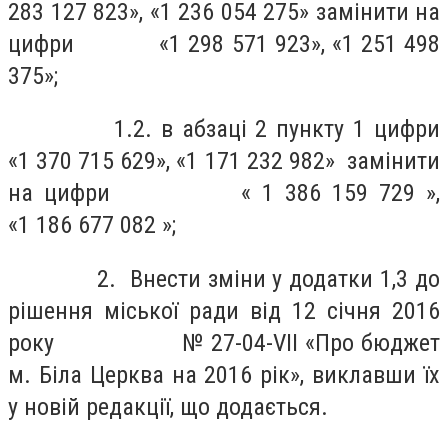
283 127 823», «1 236 054 275» замінити на
цифри «1 298
5
71 923», «1 251
4
98
375»;
1.2. в абзаці 2 пункту 1 цифри
«1 370 715 629», «1 171 232 982» замінити
на цифри « 1 386 159 729 »,
«1 186 677 082 »;
2. Внести зміни у додатки 1,3 до
рішення міської ради від 12 січня 2016
року № 27-04-VIІ «Про бюджет
м. Біла Церква на 2016 рік», виклавши їх
у новій редакції, що додається.