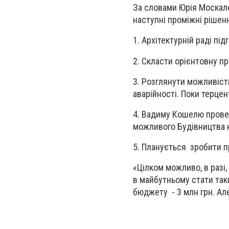
За словами Юрія Москале
наступні проміжні рішен
1. Архітектурній раді пі
2. Скласти орієнтовну п
3. Розглянути можливіст
аварійності. Поки терце
4. Вадиму Кошелю прове
можливого Будівництва 
5. Планується зробити п
«Цілком можливо, в разі
в майбутньому стати так
бюджету - 3 млн грн. Ал