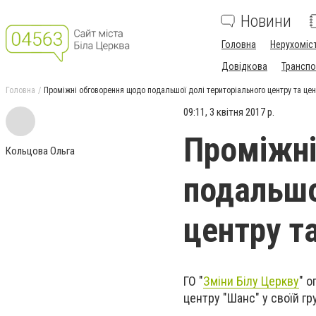
Новини
Головна
Нерухоміс
Довідкова
Транспо
Головна
Проміжні обговорення щодо подальшої долі територіального центру та цен
09:11, 3 квітня 2017 р.
Проміжні
Кольцова Ольга
подальшо
центру т
ГО "
Зміни Білу Церкву
" о
центру "Шанс" у своїй гру