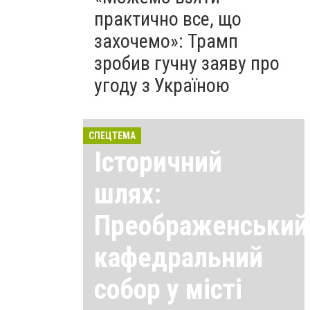
практично все, що
захочемо»: Трамп
зробив гучну заяву про
угоду з Україною
СПЕЦТЕМА
Історичний
шлях:
Преображенський
кафедральний
собор у місті