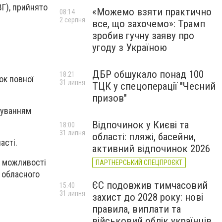
ВГ), прийнято
«Можемо взяти практично
08:14
2 серпня
все, що захочемо»: Трамп
зробив гучну заяву про
угоду з Україною
ДБР обшукало понад 100
18:21
ок повної
31 липня
ТЦК у спецоперації "Чесний
призов"
хуванням
Відпочинок у Києві та
18:00
31 липня
області: пляжі, басейни,
асті.
активний відпочинок 2026
і можливості
ПАРТНЕРСЬКИЙ СПЕЦПРОЄКТ
 обласного
ЄС подовжив тимчасовий
о.
15:40
31 липня
захист до 2028 року: нові
правила, виплати та
військовий облік українців