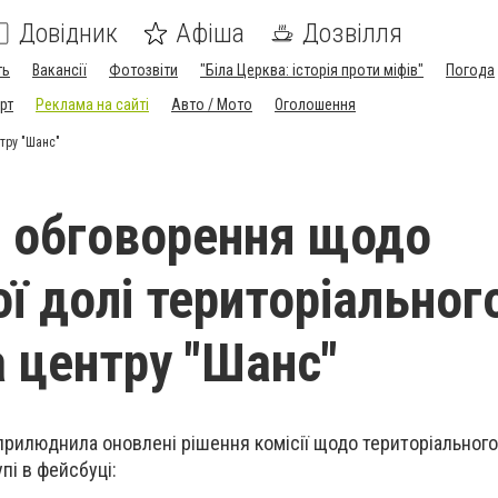
Довідник
Афіша
Дозвілля
ть
Вакансії
Фотозвіти
"Біла Церква: історія проти міфів"
Погода
рт
Реклама на сайті
Авто / Мото
Оголошення
тру "Шанс"
 обговорення щодо
ї долі територіальног
а центру "Шанс"
прилюднила оновлені рішення комісії щодо територіального
пі в фейсбуці: