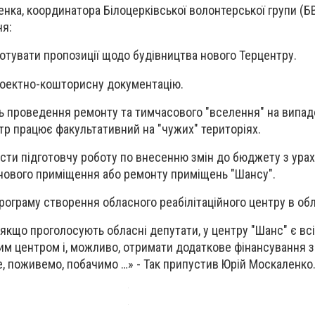
нка, координатора Білоцерківської волонтерської групи (Б
ня:
дготувати пропозиції щодо будівництва нового Терцентру.
роектно-кошторисну документацію.
ь проведення ремонту та тимчасового "вселення" на випад
нтр працює факультативний на "чужих" територіях.
сти підготовчу роботу по внесенню змін до бюджету з ура
нового приміщення або ремонту приміщень "Шансу".
рограму створення обласного реабілітаційного центру в обл
, якщо проголосують обласні депутати, у центру "Шанс" є вс
им центром і, можливо, отримати додаткове фінансування з
е, поживемо, побачимо …» - Так припустив Юрій Москаленк