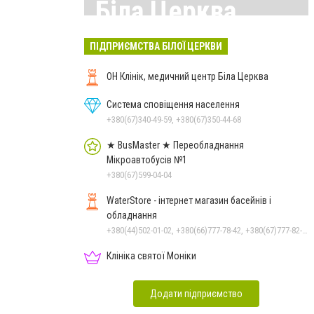
Біла Церква
Всі матеріали тут
ПІДПРИЄМСТВА БІЛОЇ ЦЕРКВИ
ОН Клінік, медичний центр Біла Церква
Система сповіщення населення
+380(67)340-49-59, +380(67)350-44-68
★ BusMaster ★ Переобладнання
Мікроавтобусів №1
+380(67)599-04-04
WaterStore - інтернет магазин басейнів і
обладнання
+380(44)502-01-02, +380(66)777-78-42, +380(67)777-82-19, +380(67)890-80-80, +380(73)890-80-80, +380(44)502-01-03
Клініка святої Моніки
Додати підприємство