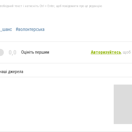
бхідний текст і натисніть Ctrl + Enter, щоб повідомити про це редакцію
р_шанс
#волонтерська
0,0
Оцініть першим
Авторизуйтесь
, щоб
 наші джерела