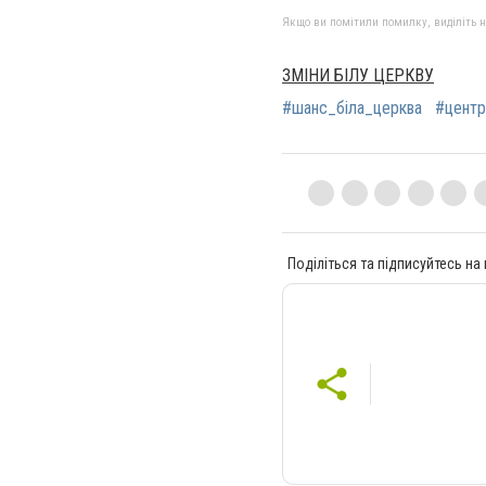
Якщо ви помітили помилку, виділіть нео
ЗМІНИ БІЛУ ЦЕРКВУ
#шанс_біла_церква
#цент
Поділіться та підписуйтесь на