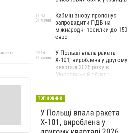
Кабмін знову пропонує
11:40
31 липня
запровадити ПДВ на
міжнародні посилки до 150
євро
У Польщі впала ракета
 оцінити
09:14
31 липня
Х-101, вироблена у другому
кварталі 2026 року в
Московській області
ТОП НОВИНИ
У Польщі впала ракета
Х-101, вироблена у
другому кварталі 2026