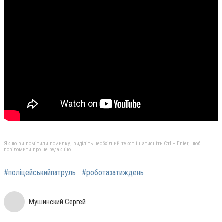
Якщо ви помітили помилку, виділіть необхідний текст і натисніть Ctrl + Enter, щоб
повідомити про це редакцію
#поліцейськийпатруль
#роботазатиждень
Мушинский Сергей