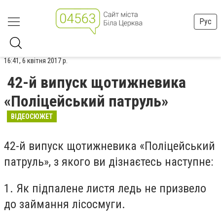
Рус
16:41, 6 квітня 2017 р.
42-й випуск щотижневика
«Поліцейський патруль»
ВІДЕОСЮЖЕТ
42-й випуск щотижневика «Поліцейський
патруль», з якого ви дізнаєтесь наступне
:
1.
Як підпалене листя ледь не призвело
до займання лісосмуги.