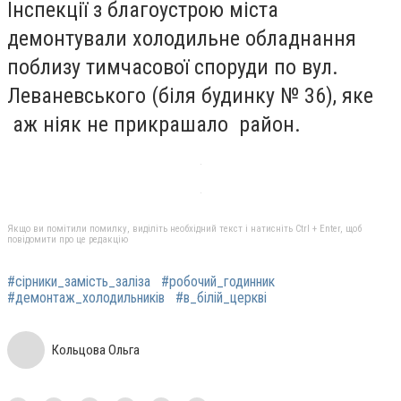
Інспекції з благоустрою міста
демонтували холодильне обладнання
поблизу тимчасової споруди по вул.
Леваневського (біля будинку № 36), яке
аж ніяк не прикрашало район.
Якщо ви помітили помилку, виділіть необхідний текст і натисніть Ctrl + Enter, щоб
повідомити про це редакцію
#сірники_замість_заліза
#робочий_годинник
#демонтаж_холодильників
#в_білій_церкві
Кольцова Ольга