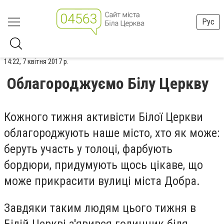
Рус
14:22, 7 квітня 2017 р.
Облагороджуємо Білу Церкву
Кожного тижня активісти Білої Церкви
облагороджують наше місто, хто як може:
беруть участь у толоці, фарбують
бордюри, придумують щось цікаве, що
може прикрасити вулиці міста Добра.
Завдяки таким людям цього тижня в
Білій Церкві з'явився годинник біля