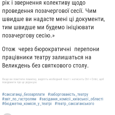
рік і звернення колективу щодо
проведення позачергової сесії. Чим
швидше ви надасте мені ці документи,
тим швидше ми будемо ініціювати
позачергову сесію.»
Отож через бюрократичні перепони
працівники театру залишаться на
Великдень без святкового столу.
Якщо ви помітили помилку, виділіть необхідний текст і натисніть Ctrl + Enter, щоб
повідомити про це редакцію
#саксаганці_беззарплати
#заборгованість_театру
#звіт_по_гастролям
#засідання_комісії_київської_області
#бюджетна_комісія_у_театрі
#театр_саксаганського