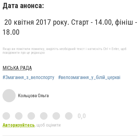
Дата анонса:
20 квітня 2017 року. Старт - 14.00, фініш -
18.00
Якщо ви помітили помилку, виділіть необхідний текст і натисніть Ctrl + Enter, щоб
повідомити про це редакцію
МІСЬКА РАДА
#Змагання_з_велоспорту
#велозмагання_у_білій_церкві
Кольцова Ольга
0,0
Авторизуйтесь
, щоб оцінити