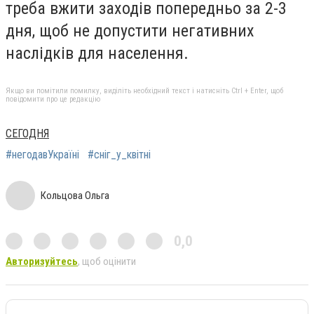
треба вжити заходів попередньо за 2-3
дня, щоб не допустити негативних
наслідків для населення.
Якщо ви помітили помилку, виділіть необхідний текст і натисніть Ctrl + Enter, щоб
повідомити про це редакцію
СЕГОДНЯ
#негодавУкраїні
#сніг_у_квітні
Кольцова Ольга
0,0
Авторизуйтесь
, щоб оцінити