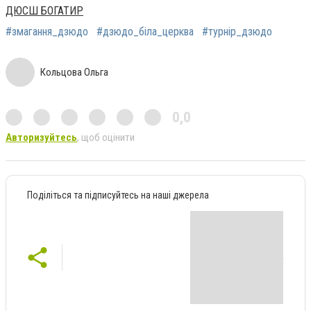
ДЮСШ БОГАТИР
#змагання_дзюдо
#дзюдо_біла_церква
#турнір_дзюдо
Кольцова Ольга
0,0
Авторизуйтесь
, щоб оцінити
Поділіться та підписуйтесь на наші джерела