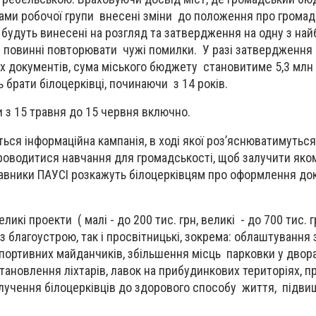
нами робочої групи внесені зміни до положення про грома
 будуть винесені на розгляд та затвердження на одну з на
не повинні повторювати чужі помилки. У разі затвердження
х документів, сума міського бюджету становитиме 5,3 млн 
 брати білоцерківці, починаючи з 14 років.
 з 15 травня до 15 червня включно.
ься інформаційна кампанія, в ході якої роз’яснюватимутьс
роводитися навчання для громадськості, щоб залучити яко
авники ПАУСІ розкажуть білоцерківцям про оформлення док
икі проекти ( малі - до 200 тис. грн, великі - до 700 тис. г
з благоустрою, так і просвітницькі, зокрема: облаштування 
спортивних майданчиків, збільшення місць парковки у двора
тановлення ліхтарів, лавок на прибудинкових територіях, п
алучення білоцерківців до здорового способу життя, підв