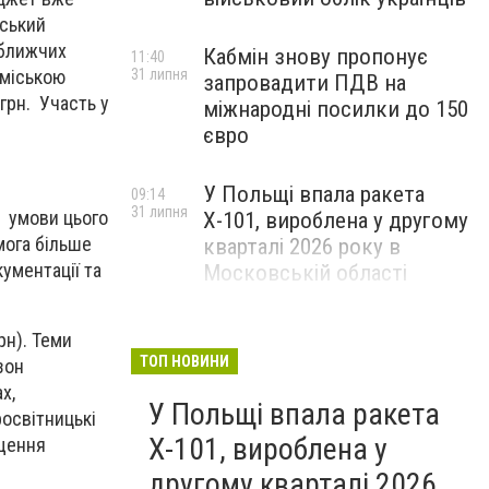
дський
йближчих
Кабмін знову пропонує
11:40
31 липня
 міською
запровадити ПДВ на
грн. Участь у
міжнародні посилки до 150
євро
У Польщі впала ракета
09:14
31 липня
я умови цього
Х-101, вироблена у другому
мога більше
кварталі 2026 року в
ументації та
Московській області
рн). Теми
ТОП НОВИНИ
зон
х,
У Польщі впала ракета
росвітницькі
Х-101, вироблена у
ищення
другому кварталі 2026