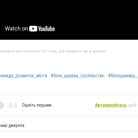
бхідний текст і натисніть Ctrl + Enter, щоб повідомити про це редакцію
ромада_розвиток_міста
#біла_церква_суспільство
#білоцерківці
0,0
Оцініть першим
Авторизуйтесь
, щоб
 наші джерела