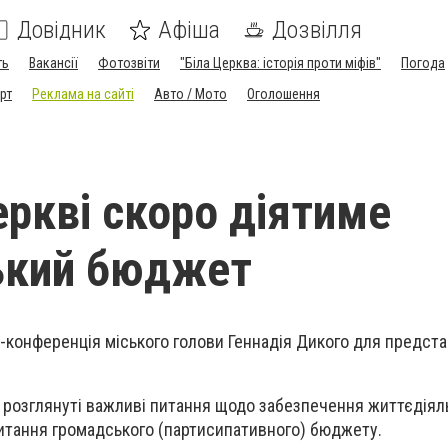
Довідник
Афіша
Дозвілля
ть
Вакансії
Фотозвіти
"Біла Церква: історія проти міфів"
Погода
рт
Реклама на сайті
Авто / Мото
Оголошення
еркві скоро діятиме
ький бюджет
с-конференція міського голови Геннадія Дикого для предста
и розглянуті важливі питання щодо забезпечення життєдіяль
итання громадського (партисипативного) бюджету.