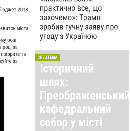
практично все, що
в бюджет 2018
захочемо»: Трамп
зробив гучну заяву про
звиток міста.
угоду з Україною
му році
 році за
 пріоритетів
СПЕЦТЕМА
куйте за
Історичний
шлях:
Преображенський
кафедральний
собор у місті