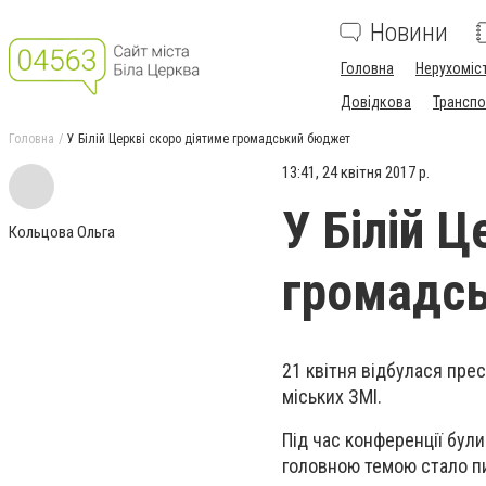
Новини
Головна
Нерухоміс
Довідкова
Транспо
Головна
У Білій Церкві скоро діятиме громадський бюджет
13:41, 24 квітня 2017 р.
У Білій Ц
Кольцова Ольга
громадс
21 квітня відбулася пре
міських ЗМІ.
Під час конференції бул
головною темою стало п