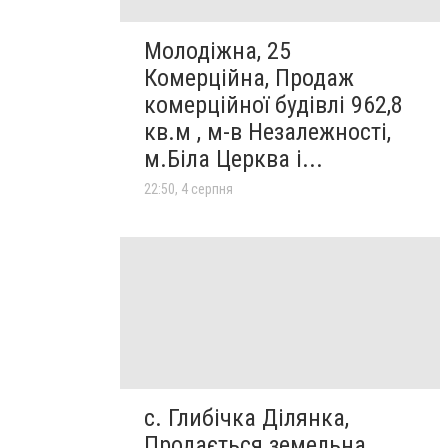
Молодіжна, 25
Комерційна, Продаж
комерційної будівлі 962,8
кв.м , м-в Незалежності,
м.Біла Церква і...
22:50, 4 серпня
с. Глибічка Ділянка,
Продається земельна