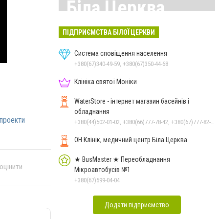
Біла Церква
Всі матеріали тут
ПІДПРИЄМСТВА БІЛОЇ ЦЕРКВИ
Система сповіщення населення
+380(67)340-49-59, +380(67)350-44-68
Клініка святої Моніки
WaterStore - інтернет магазин басейнів і
обладнання
_проекти
+380(44)502-01-02, +380(66)777-78-42, +380(67)777-82-19, +380(67)890-80-80, +380(73)890-80-80, +380(44)502-01-03
ОН Клінік, медичний центр Біла Церква
★ BusMaster ★ Переобладнання
 оцінити
Мікроавтобусів №1
+380(67)599-04-04
Додати підприємство