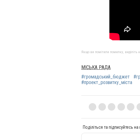
Якщо ви помітили помилку, виділіть нео
МІСЬКА РАДА
#громадський_бюджет
#г
#проект_розвитку_міста
Поділіться та підписуйтесь на