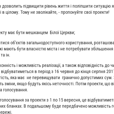
ів дозволить підвищити рівень життя і поліпшити ситуацію 
ті в цілому. Тому не зволікайте, - пропонуйте свої проекти!
екту має бути мешканцем Білої Церкви;
тися об’єктів загальнодоступного користування, розташов
які мають бути власністю міста і не потребувати збільшенн
та ін.
конність і можливість реалізації, а також відповідність до 
 відбуватиметься в період з 16 червня до кінця серпня 201
тість, яка має не перевищувати гранично допустимих сум.
ь зміни, якщо будуть якісь неточності. Потім проекти, що 
на голосування.
голосування за проекти з 1 по 15 вересня, це відбуватимет
них бланках. В подальшому буде передбачено можливість г
ережі.