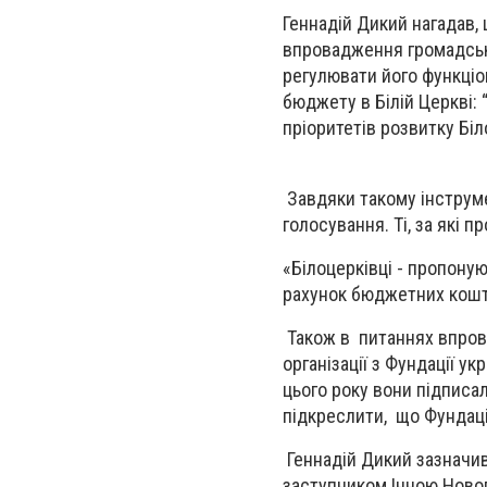
Геннадій Дикий нагадав, 
впровадження громадсь
регулювати його функці
бюджету в Білій Церкві:
пріоритетів розвитку Біл
Завдяки такому інструме
голосування. Ті, за які 
«Білоцерківці - пропонуют
рахунок бюджетних кошті
Також в питаннях впров
організації з Фундації у
цього року вони підписа
підкреслити, що Фундаці
Геннадій Дикий зазначив,
заступником Інною Ново