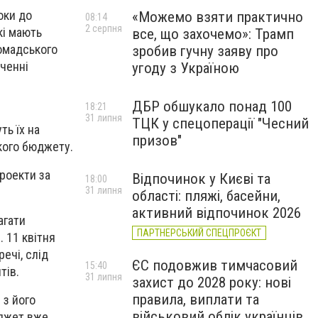
оки до
«Можемо взяти практично
08:14
2 серпня
кі мають
все, що захочемо»: Трамп
омадського
зробив гучну заяву про
аченні
угоду з Україною
ДБР обшукало понад 100
18:21
31 липня
ТЦК у спецоперації "Чесний
ть їх на
призов"
ького бюджету.
проекти за
Відпочинок у Києві та
18:00
31 липня
області: пляжі, басейни,
активний відпочинок 2026
агати
ПАРТНЕРСЬКИЙ СПЕЦПРОЄКТ
. 11 квітня
ечі, слід
ЄС подовжив тимчасовий
15:40
тів.
31 липня
захист до 2028 року: нові
правила, виплати та
 з його
військовий облік українців
юджет вже