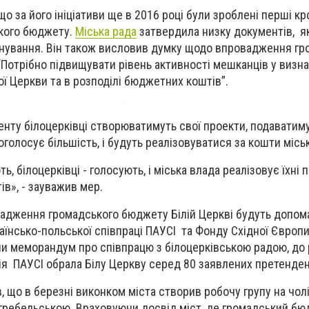
що за його ініціативи ще в 2016 році були зроблені перші кр
кого бюджету.
Міська рада
затвердила низку документів, я
онування. Він також висловив думку щодо впровадження гр
 “Потрібно підвищувати рівень активності мешканців у визн
ої Церкви та в розподілі бюджетних коштів”.
нту білоцерківці створюватимуть свої проекти, подаватиму
проголосує більшість, і будуть реалізовуватися за кошти міс
ь, білоцерківці - голосують, і міська влада реалізовує їхні 
в», - зауважив мер.
адження громадського бюджету Білій Церкві будуть допом
країнсько-польської співпраці ПАУСІ та Фонду Східної Європи
ли меморандум про співпрацю з білоцерківською радою, до р
я ПАУСІ обрала Білу Церкву серед 80 заявлених претенден
 що в березні виконком міста створив робочу групу на чолі
гребельською. Враховуючи досвід міст, де громадський б