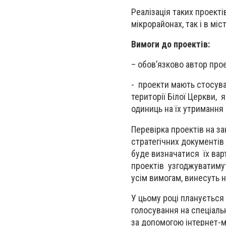
Реалізація таких проект
мікрорайонах, так і в міс
Вимоги до проектів:
– обов’язково автор про
- проекти мають стосува
території Білої Церкви, 
одиниць на їх утримання 
Перевірка проектів на за
стратегічних документів
буде визначатися їх вар
проектів узгоджуватимут
усім вимогам, винесуть 
У цьому році планується 
голосування на спеціаль
за допомогою інтернет-м