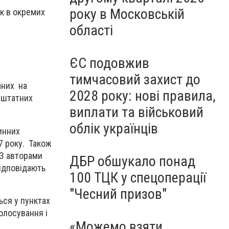
року в Московській
як в окремих
області
ЄС подовжив
тимчасовий захист до
аних на
2028 року: нові правила,
я штатних
виплати та військовий
облік українців
чинних
7 року. Також
 З авторами
ДБР обшукало понад
відповідають
100 ТЦК у спецоперації
"Чесний призов"
ься у пунктах
олосування і
«Можемо взяти