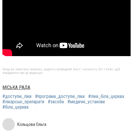
Якщо ви помітили помилку, виділіть необхідний текст і натисніть Ctrl + Enter, щоб
повідомити про це редакцію
МІСЬКА РАДА
#доступні_ліки
#програма_доступні_ліки
#ліки_біла_церква
#лікарські_препарати
#засоби
#медичні_установи
#біла_церква
Кольцова Ольга