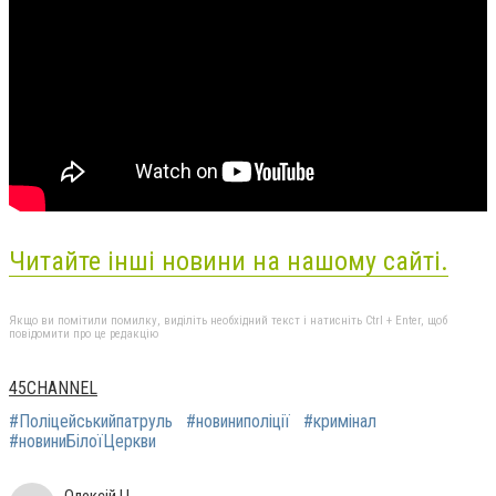
Читайте інші новини на нашому сайті.
Якщо ви помітили помилку, виділіть необхідний текст і натисніть Ctrl + Enter, щоб
повідомити про це редакцію
45CHANNEL
#Поліцейськийпатруль
#новиниполіції
#кримінал
#новиниБілоїЦеркви
Олексій Ц.